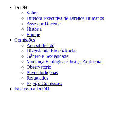
Conteúdo principal
Menu principal
Rodapé
DeDH
Sobre
Diretora Executiva de Direitos Humanos
Assessor Docente
História
Equipe
Comissões
Acessibilidade
Diversidade Étnico-Racial
Gênero e Sexualidade
Mudança Ecológica e Justiça Ambiental
Observatório
Povos Indígenas
Refugiados
Espaço Comissões
Fale com a DeDH
Aumentar fonte