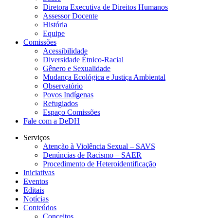
Diretora Executiva de Direitos Humanos
Assessor Docente
História
Equipe
Comissões
Acessibilidade
Diversidade Étnico-Racial
Gênero e Sexualidade
Mudança Ecológica e Justiça Ambiental
Observatório
Povos Indígenas
Refugiados
Espaço Comissões
Fale com a DeDH
Serviços
Atenção à Violência Sexual – SAVS
Denúncias de Racismo – SAER
Procedimento de Heteroidentificação
Iniciativas
Eventos
Editais
Notícias
Conteúdos
Conceitos