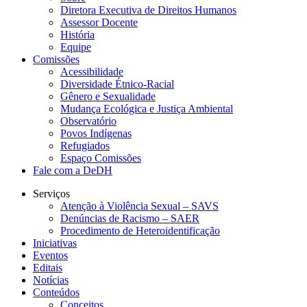
Diretora Executiva de Direitos Humanos
Assessor Docente
História
Equipe
Comissões
Acessibilidade
Diversidade Étnico-Racial
Gênero e Sexualidade
Mudança Ecológica e Justiça Ambiental
Observatório
Povos Indígenas
Refugiados
Espaço Comissões
Fale com a DeDH
Serviços
Atenção à Violência Sexual – SAVS
Denúncias de Racismo – SAER
Procedimento de Heteroidentificação
Iniciativas
Eventos
Editais
Notícias
Conteúdos
Conceitos