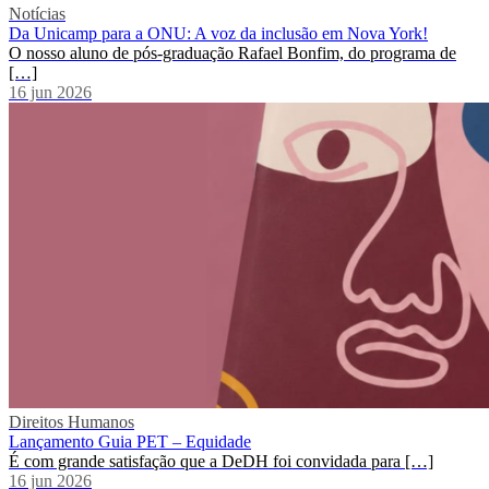
Notícias
Da Unicamp para a ONU: A voz da inclusão em Nova York!
O nosso aluno de pós-graduação Rafael Bonfim, do programa de
[…]
16 jun 2026
Direitos Humanos
Lançamento Guia PET – Equidade
É com grande satisfação que a DeDH foi convidada para […]
16 jun 2026