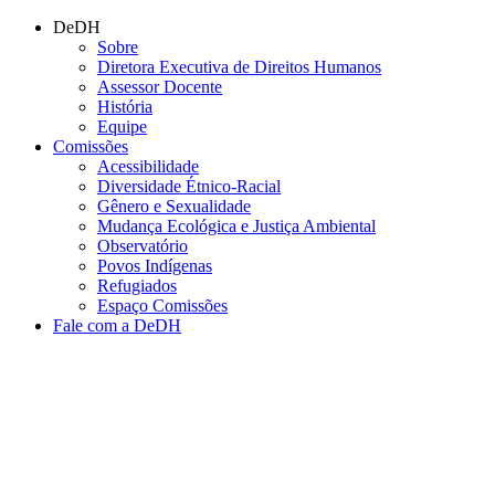
Conteúdo principal
Menu principal
Rodapé
DeDH
Sobre
Diretora Executiva de Direitos Humanos
Assessor Docente
História
Equipe
Comissões
Acessibilidade
Diversidade Étnico-Racial
Gênero e Sexualidade
Mudança Ecológica e Justiça Ambiental
Observatório
Povos Indígenas
Refugiados
Espaço Comissões
Fale com a DeDH
Aumentar fonte