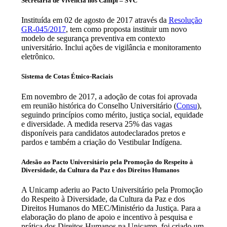
Secretaria de Vivência nos Campi – SVC
Instituída em 02 de agosto de 2017 através da
Resolução
GR-045/2017
, tem como proposta instituir um novo
modelo de segurança preventiva em contexto
universitário. Inclui ações de vigilância e monitoramento
eletrônico.
Sistema de Cotas Étnico-Raciais
Em novembro de 2017, a adoção de cotas foi aprovada
em reunião histórica do Conselho Universitário (
Consu
),
seguindo princípios como mérito, justiça social, equidade
e diversidade. A medida reserva 25% das vagas
disponíveis para candidatos autodeclarados pretos e
pardos e também a criação do Vestibular Indígena.
Adesão ao Pacto Universitário pela Promoção do Respeito à
Diversidade, da Cultura da Paz e dos Direitos Humanos
A Unicamp aderiu ao Pacto Universitário pela Promoção
do Respeito à Diversidade, da Cultura da Paz e dos
Direitos Humanos do MEC/Ministério da Justiça. Para a
elaboração do plano de apoio e incentivo à pesquisa e
prática dos Direitos Humanos na Unicamp, foi criado um