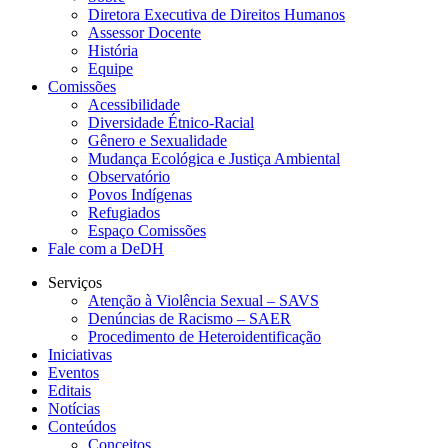
Diretora Executiva de Direitos Humanos
Assessor Docente
História
Equipe
Comissões
Acessibilidade
Diversidade Étnico-Racial
Gênero e Sexualidade
Mudança Ecológica e Justiça Ambiental
Observatório
Povos Indígenas
Refugiados
Espaço Comissões
Fale com a DeDH
Serviços
Atenção à Violência Sexual – SAVS
Denúncias de Racismo – SAER
Procedimento de Heteroidentificação
Iniciativas
Eventos
Editais
Notícias
Conteúdos
Conceitos