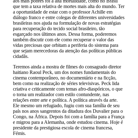
aos mais pobres foi a alta mortalidade, como no Brasil
que tem a taxa relativa de mortes mais alta do mundo. Ter
a oportunidade de estar com o professor Achille em
diálogo franco e entre colegas de diferentes universidades
brasileiras nos ajuda na formulação de novas estratégias
para recuperação do tecido social brasileiro, tão
esgarçado nos últimos anos. Dessa forma, poderemos
também discutir com ele como recuperar o valor das
vidas preciosas que orbitam a periferia do sistema para
que sejam merecedoras da atenção das políticas públicas
cidadãs.
Teremos ainda a mostra de filmes do consagrado diretor
haitiano Raoul Peck, um dos nomes fundamentais do
cinema contemporâneo, no documentário e na ficção,
bem como na realização de séries televisivas. Peck lida
criativa e criticamente com temas afro-diaspóricos, o que
o torna um realizador com estilo contundente, nas
relações entre arte e política. A política através da arte.
Ele mesmo um refugiado, fugiu com sua família de seu
país nos anos sangrentos da ditadura dos Duvalier para o
Congo, na África. Depois foi com a família para a França
e migrou para a Alemanha, onde estudou cinema. Hoje é
presidente da prestigiosa escola de cinema francesa,
Fémis.