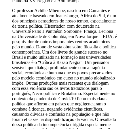
Paulo da XV Região e a Adunicamp.
O professor Achille Mbembe, nascido em Camarões e
atualmente baseado em Joanesburgo, África do Sul, é um
dos principais pensadores do nosso tempo, especialmente
da teoria política. Historiador, com doutorado na
Université Paris 1 Panthéon-Sorbonne, França. Leciona
na Universidade de Columbia, em Nova Iorque – EUA, é
pesquisador de outros importantes centros acadêmicos
pelo mundo. Dono de vasta obra sobre filosofia e política
contemporânea. Um dos livros de grande sucesso no
Brasil e muito utilizado na formação nas universidades
brasileiras é o “Crítica à Razão Negra”. Um pensador
sensível que dialoga profundamente com a tragédia
social, econômica e humana que os povos precarizados
pelo modelo econômico em curso no mundo globalizado
impõe. Outras produções mais recentes que dialogam
com essa violência são os livros traduzidos para o
português, Necropolítica e Brutalismo. Especialmente no
contexto da pandemia de Covid-19 ficou mais clara a
política que aflorou em países que negligenciaram o
combate à doença, negando evidências científicas,
causando dúvidas e confusão na população e que não
foram eficazes na disponibilização da vacina. O resultado
dessa política da incompetência dirigida especialmente