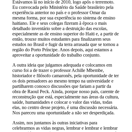
Estávamos lá no início de 2010, logo após o terremoto.
Eu convocada pelo Ministério da Saúde brasileiro pela
experiência anterior no país e o professor Omar da
mesma forma, por sua experiência no sistema de ensino
haitiano. Ele e seus colegas fizeram à época o mais
detalhado inventário sobre a destruição das escolas,
especialmente as de ensino superior do Haiti e, a partir de
então, trouxe muitos estudantes para finalizarem seus
estudos no Brasil e fugir da terra arrasada que se tornou a
região do Porto Príncipe. Anos depois, aqui estamos a
aproveitar a oportunidade do trabalho conjunto.
A outra ideia que julgamos adequada e colocamos em
curso foi a de trazer o professor Achille Mbembe,
historiador e filósofo camaronês, pela oportunidade de ter
os dois pensadores ao mesmo tempo na universidade e
partilharem conosco discussões que fariam a partir da
obra de Raoul Peck. Ainda, porque nosso país, carente de
reconstrução que está, especialmente nas áreas da cultura,
saúde, humanidades e colocar o valor das vidas, todas
elas, no centro desse projeto, é uma discussão necessária.
Nos pareceu uma oportunidade a não ser desperdiçada.
Assim, nos juntamos às outras iniciativas para
celebrarmos as vidas negras, lembrar e lembrar e lembrar