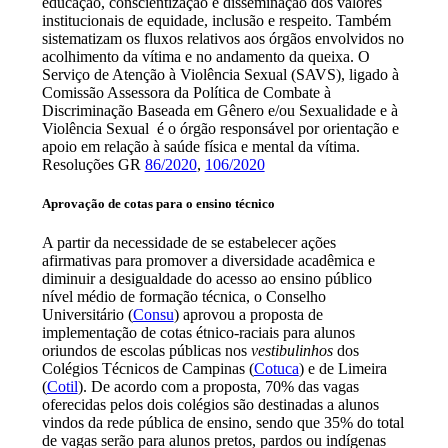
educação, conscientização e disseminação dos valores
institucionais de equidade, inclusão e respeito. Também
sistematizam os fluxos relativos aos órgãos envolvidos no
acolhimento da vítima e no andamento da queixa. O
Serviço de Atenção à Violência Sexual (SAVS), ligado à
Comissão Assessora da Política de Combate à
Discriminação Baseada em Gênero e/ou Sexualidade e à
Violência Sexual é o órgão responsável por orientação e
apoio em relação à saúde física e mental da vítima.
Resoluções GR
86/2020
,
106/2020
Aprovação de cotas para o ensino técnico
A partir da necessidade de se estabelecer ações
afirmativas para promover a diversidade acadêmica e
diminuir a desigualdade do acesso ao ensino público
nível médio de formação técnica, o Conselho
Universitário (
Consu
) aprovou a proposta de
implementação de cotas étnico-raciais para alunos
oriundos de escolas públicas nos
vestibulinhos
dos
Colégios Técnicos de Campinas (
Cotuca
) e de Limeira
(
Cotil
). De acordo com a proposta, 70% das vagas
oferecidas pelos dois colégios são destinadas a alunos
vindos da rede pública de ensino, sendo que 35% do total
de vagas serão para alunos pretos, pardos ou indígenas