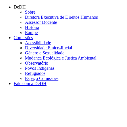
Conteúdo principal
Menu principal
Rodapé
DeDH
Sobre
Diretora Executiva de Direitos Humanos
Assessor Docente
História
Equipe
Comissões
Acessibilidade
Diversidade Étnico-Racial
Gênero e Sexualidade
Mudança Ecológica e Justiça Ambiental
Observatório
Povos Indígenas
Refugiados
Espaço Comissões
Fale com a DeDH
Aumentar fonte