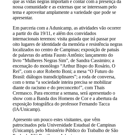
que as vidas negras importam e contar com a presença da
nossa comunidade e as externas que se interessam pelo
tema e aproveitar amplamente a variedade que pode se
apresentar.
Em parceria com a Adunicamp, as atividades vão ocorrer
a partir do dia 19/11, e além dos convidados
internacionais teremos: visita guiada que irá passar por
oito lugares de identidade da memória e resistência negras
localizados no centro de Campinas; exposição de patuás
de palavras do artista Fausto Antônio; lançamento do
livro “Mulheres Negras Sim”, de Sandra Cassimiro; a
encenação do monólogo “Arthur Bispo do Rosário, O
Rei”, com o ator Roberto Boni; a mesa “O Futuro do
Brasil: diálogos transdiciplinares”; a roda de conversa,
com o tema “a sociedade inteira precisa se mobilizar
diante do racismo e do preconceito!”, com Thais
Cremasco. Para encerrar a semana, será apresentado o
show com a Banda dos Homens de Cor e a abertura da
exposição fotográfica do professor Fernando Tacca
(IA/Unicamp).
Apresento um pouco estes visitantes, que vêm
patrocinados pela Universidade Estadual de Campinas
(Unicamp), pelo Ministério Público do Trabalho de São