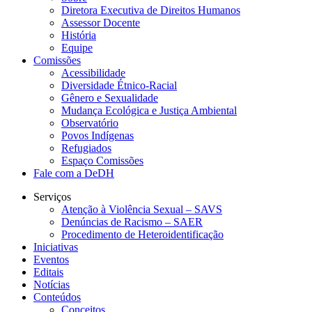
Diretora Executiva de Direitos Humanos
Assessor Docente
História
Equipe
Comissões
Acessibilidade
Diversidade Étnico-Racial
Gênero e Sexualidade
Mudança Ecológica e Justiça Ambiental
Observatório
Povos Indígenas
Refugiados
Espaço Comissões
Fale com a DeDH
Serviços
Atenção à Violência Sexual – SAVS
Denúncias de Racismo – SAER
Procedimento de Heteroidentificação
Iniciativas
Eventos
Editais
Notícias
Conteúdos
Conceitos