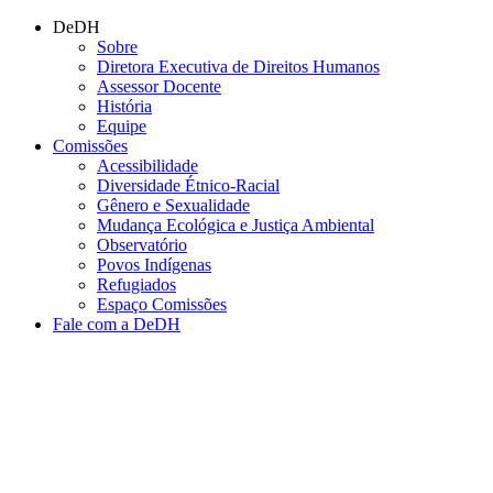
Conteúdo principal
Menu principal
Rodapé
DeDH
Sobre
Diretora Executiva de Direitos Humanos
Assessor Docente
História
Equipe
Comissões
Acessibilidade
Diversidade Étnico-Racial
Gênero e Sexualidade
Mudança Ecológica e Justiça Ambiental
Observatório
Povos Indígenas
Refugiados
Espaço Comissões
Fale com a DeDH
Aumentar fonte