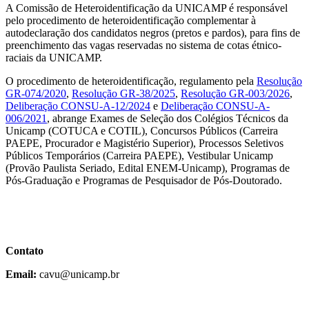
A Comissão de Heteroidentificação da UNICAMP é responsável
pelo procedimento de heteroidentificação complementar à
autodeclaração dos candidatos negros (pretos e pardos), para fins de
preenchimento das vagas reservadas no sistema de cotas étnico-
raciais da UNICAMP.
O procedimento de heteroidentificação, regulamento pela
Resolução
GR-074/2020
,
Resolução GR-38/2025
,
Resolução GR-003/2026
,
Deliberação CONSU-A-12/2024
e
Deliberação CONSU-A-
006/2021
, abrange Exames de Seleção dos Colégios Técnicos da
Unicamp (COTUCA e COTIL), Concursos Públicos (Carreira
PAEPE, Procurador e Magistério Superior), Processos Seletivos
Públicos Temporários (Carreira PAEPE), Vestibular Unicamp
(Provão Paulista Seriado, Edital ENEM-Unicamp), Programas de
Pós-Graduação e Programas de Pesquisador de Pós-Doutorado.
Contato
Email:
cavu@unicamp.br