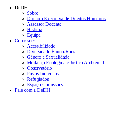
Conteúdo principal
Menu principal
Rodapé
DeDH
Sobre
Diretora Executiva de Direitos Humanos
Assessor Docente
História
Equipe
Comissões
Acessibilidade
Diversidade Étnico-Racial
Gênero e Sexualidade
Mudança Ecológica e Justiça Ambiental
Observatório
Povos Indígenas
Refugiados
Espaço Comissões
Fale com a DeDH
Aumentar fonte