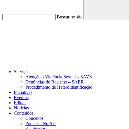
Buscar no site
Link para o Faceboo
Serviços
Atenção à Violência Sexual – SAVS
Denúncias de Racismo – SAER
Procedimento de Heteroidentificação
Iniciativas
Eventos
Editais
Notícias
Conteúdos
Conceitos
Podcast “No Ar”
Webinários