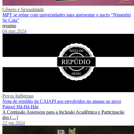
Gênero e Sexualidade
MPT se reúne com universidades para apresentar o pacto “Ninguém
Se Cala”
resumo
04 mar 2024
Povos Indígenas
Nota de repúdio da CAIAPI aos envolvidos no ataque ao povo
Pataxó Hã-Hã-Hãe
A Comissão Assessora para a Inclusão Acadêmica e Participação
dos […]
22 jan 2024