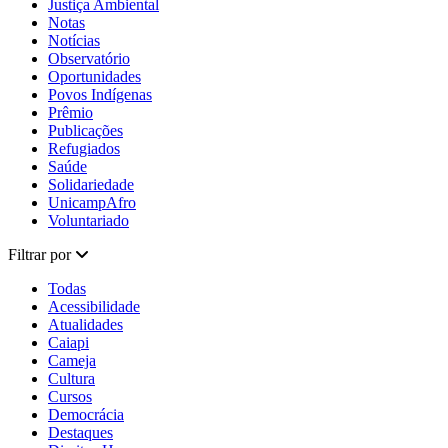
Justiça Ambiental
Notas
Notícias
Observatório
Oportunidades
Povos Indígenas
Prêmio
Publicações
Refugiados
Saúde
Solidariedade
UnicampAfro
Voluntariado
Filtrar por
Todas
Acessibilidade
Atualidades
Caiapi
Cameja
Cultura
Cursos
Democrácia
Destaques