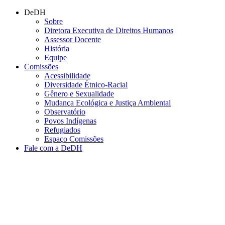
Conteúdo principal
Menu principal
Rodapé
DeDH
Sobre
Diretora Executiva de Direitos Humanos
Assessor Docente
História
Equipe
Comissões
Acessibilidade
Diversidade Étnico-Racial
Gênero e Sexualidade
Mudança Ecológica e Justiça Ambiental
Observatório
Povos Indígenas
Refugiados
Espaço Comissões
Fale com a DeDH
Aumentar fonte