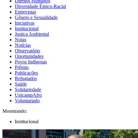
Direitos Humanos
Diversidade Étnico-Racial
Entrevistas
Gênero e Sexualidade
Iniciativas
Institucional
Justiça Ambiental
Notas
Notícias
Observatório
Oportunidades
Povos Indígenas
Prêmio
Publicações
Refugiados
Saúde
Solidariedade
UnicampAfro
Voluntariado
Monstrando:
Institucional