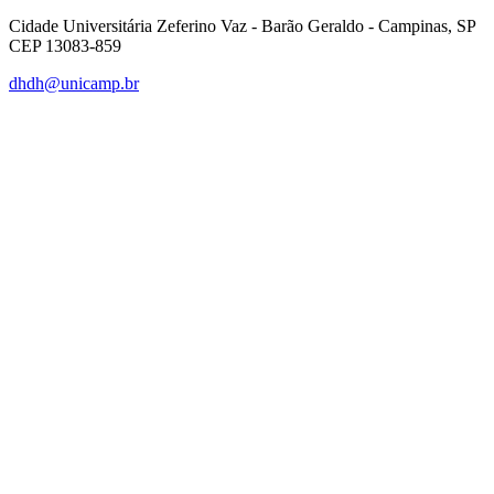
Cidade Universitária Zeferino Vaz - Barão Geraldo - Campinas, SP
CEP 13083-859
dhdh@unicamp.br
Link para o Facebook
Link para o Linkedin
Link para o Instagram