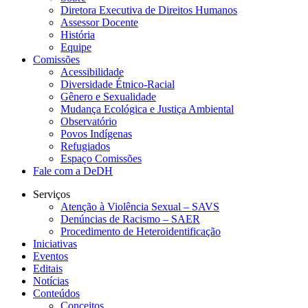
Diretora Executiva de Direitos Humanos
Assessor Docente
História
Equipe
Comissões
Acessibilidade
Diversidade Étnico-Racial
Gênero e Sexualidade
Mudança Ecológica e Justiça Ambiental
Observatório
Povos Indígenas
Refugiados
Espaço Comissões
Fale com a DeDH
Serviços
Atenção à Violência Sexual – SAVS
Denúncias de Racismo – SAER
Procedimento de Heteroidentificação
Iniciativas
Eventos
Editais
Notícias
Conteúdos
Conceitos