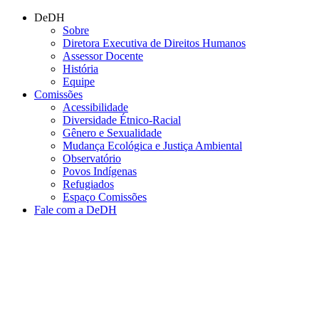
Conteúdo principal
Menu principal
Rodapé
DeDH
Sobre
Diretora Executiva de Direitos Humanos
Assessor Docente
História
Equipe
Comissões
Acessibilidade
Diversidade Étnico-Racial
Gênero e Sexualidade
Mudança Ecológica e Justiça Ambiental
Observatório
Povos Indígenas
Refugiados
Espaço Comissões
Fale com a DeDH
Aumentar fonte