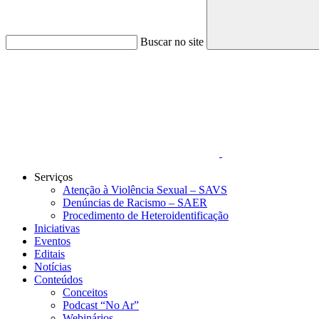
Buscar no site
Link para o Faceboo
Serviços
Atenção à Violência Sexual – SAVS
Denúncias de Racismo – SAER
Procedimento de Heteroidentificação
Iniciativas
Eventos
Editais
Notícias
Conteúdos
Conceitos
Podcast “No Ar”
Webinários