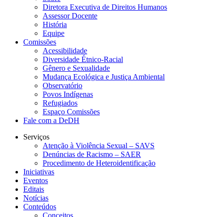
Diretora Executiva de Direitos Humanos
Assessor Docente
História
Equipe
Comissões
Acessibilidade
Diversidade Étnico-Racial
Gênero e Sexualidade
Mudança Ecológica e Justiça Ambiental
Observatório
Povos Indígenas
Refugiados
Espaço Comissões
Fale com a DeDH
Serviços
Atenção à Violência Sexual – SAVS
Denúncias de Racismo – SAER
Procedimento de Heteroidentificação
Iniciativas
Eventos
Editais
Notícias
Conteúdos
Conceitos