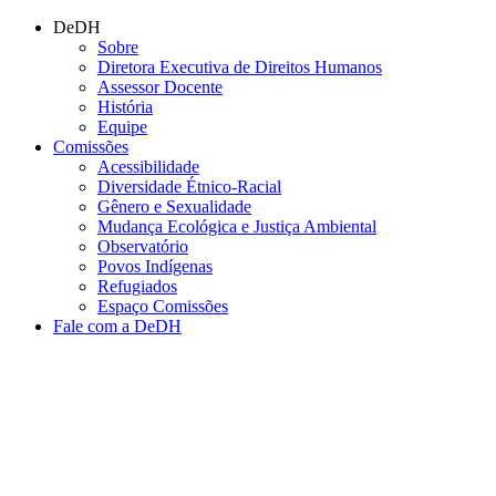
Conteúdo principal
Menu principal
Rodapé
DeDH
Sobre
Diretora Executiva de Direitos Humanos
Assessor Docente
História
Equipe
Comissões
Acessibilidade
Diversidade Étnico-Racial
Gênero e Sexualidade
Mudança Ecológica e Justiça Ambiental
Observatório
Povos Indígenas
Refugiados
Espaço Comissões
Fale com a DeDH
Aumentar fonte