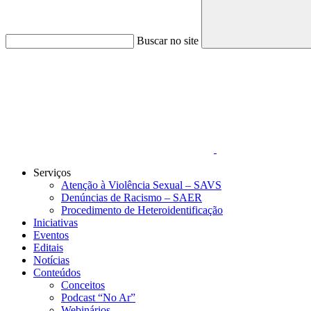
Buscar no site
Link para o Faceboo
Serviços
Atenção à Violência Sexual – SAVS
Denúncias de Racismo – SAER
Procedimento de Heteroidentificação
Iniciativas
Eventos
Editais
Notícias
Conteúdos
Conceitos
Podcast “No Ar”
Webinários