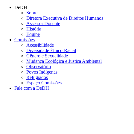
Conteúdo principal
Menu principal
Rodapé
DeDH
Sobre
Diretora Executiva de Direitos Humanos
Assessor Docente
História
Equipe
Comissões
Acessibilidade
Diversidade Étnico-Racial
Gênero e Sexualidade
Mudança Ecológica e Justiça Ambiental
Observatório
Povos Indígenas
Refugiados
Espaço Comissões
Fale com a DeDH
Aumentar fonte