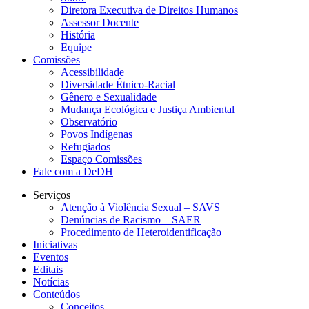
Diretora Executiva de Direitos Humanos
Assessor Docente
História
Equipe
Comissões
Acessibilidade
Diversidade Étnico-Racial
Gênero e Sexualidade
Mudança Ecológica e Justiça Ambiental
Observatório
Povos Indígenas
Refugiados
Espaço Comissões
Fale com a DeDH
Serviços
Atenção à Violência Sexual – SAVS
Denúncias de Racismo – SAER
Procedimento de Heteroidentificação
Iniciativas
Eventos
Editais
Notícias
Conteúdos
Conceitos