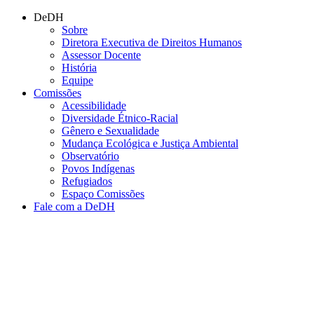
Conteúdo principal
Menu principal
Rodapé
DeDH
Sobre
Diretora Executiva de Direitos Humanos
Assessor Docente
História
Equipe
Comissões
Acessibilidade
Diversidade Étnico-Racial
Gênero e Sexualidade
Mudança Ecológica e Justiça Ambiental
Observatório
Povos Indígenas
Refugiados
Espaço Comissões
Fale com a DeDH
Aumentar fonte