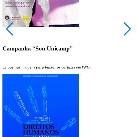
Slide anterior
Slide anterior
Próx
Próx
Campanha “Sou Unicamp”
Clique nas imagens para baixar os cartazes em PNG
.