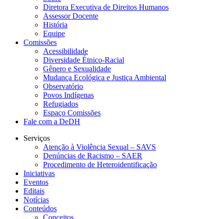
Diretora Executiva de Direitos Humanos
Assessor Docente
História
Equipe
Comissões
Acessibilidade
Diversidade Étnico-Racial
Gênero e Sexualidade
Mudança Ecológica e Justiça Ambiental
Observatório
Povos Indígenas
Refugiados
Espaço Comissões
Fale com a DeDH
Serviços
Atenção à Violência Sexual – SAVS
Denúncias de Racismo – SAER
Procedimento de Heteroidentificação
Iniciativas
Eventos
Editais
Notícias
Conteúdos
Conceitos