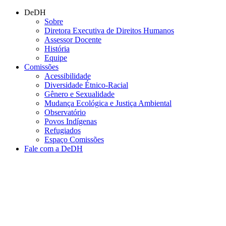
Conteúdo principal
Menu principal
Rodapé
DeDH
Sobre
Diretora Executiva de Direitos Humanos
Assessor Docente
História
Equipe
Comissões
Acessibilidade
Diversidade Étnico-Racial
Gênero e Sexualidade
Mudança Ecológica e Justiça Ambiental
Observatório
Povos Indígenas
Refugiados
Espaço Comissões
Fale com a DeDH
Aumentar fonte