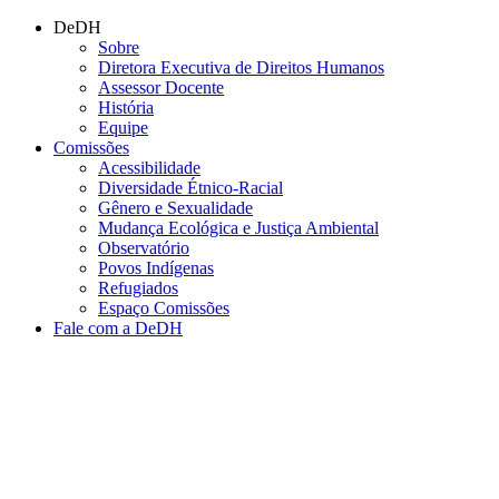
Conteúdo principal
Menu principal
Rodapé
DeDH
Sobre
Diretora Executiva de Direitos Humanos
Assessor Docente
História
Equipe
Comissões
Acessibilidade
Diversidade Étnico-Racial
Gênero e Sexualidade
Mudança Ecológica e Justiça Ambiental
Observatório
Povos Indígenas
Refugiados
Espaço Comissões
Fale com a DeDH
Aumentar fonte