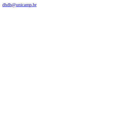
dhdh@unicamp.br
Link para o Facebook
Link para o Linkedin
Link para o Instagram