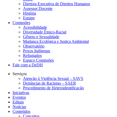
Diretora Executiva de Direitos Humanos
Assessor Docente
História
Equipe
Comissões
Acessibilidade
Diversidade Étnico-Racial
Gênero e Sexualidade
Mudança Ecológica e Justiça Ambiental
Observatório
Povos Indígenas
Refugiados
Espaço Comissões
Fale com a DeDH
Serviços
Atenção à Violência Sexual – SAVS
Denúncias de Racismo – SAER
Procedimento de Heteroidentificação
Iniciativas
Eventos
Editais
Notícias
Conteúdos
Conceitos