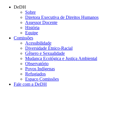
Conteúdo principal
Menu principal
Rodapé
DeDH
Sobre
Diretora Executiva de Direitos Humanos
Assessor Docente
História
Equipe
Comissões
Acessibilidade
Diversidade Étnico-Racial
Gênero e Sexualidade
Mudança Ecológica e Justiça Ambiental
Observatório
Povos Indígenas
Refugiados
Espaço Comissões
Fale com a DeDH
Aumentar fonte