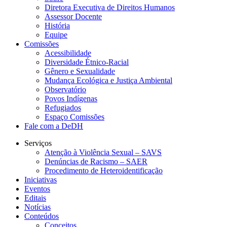
Diretora Executiva de Direitos Humanos
Assessor Docente
História
Equipe
Comissões
Acessibilidade
Diversidade Étnico-Racial
Gênero e Sexualidade
Mudança Ecológica e Justiça Ambiental
Observatório
Povos Indígenas
Refugiados
Espaço Comissões
Fale com a DeDH
Serviços
Atenção à Violência Sexual – SAVS
Denúncias de Racismo – SAER
Procedimento de Heteroidentificação
Iniciativas
Eventos
Editais
Notícias
Conteúdos
Conceitos