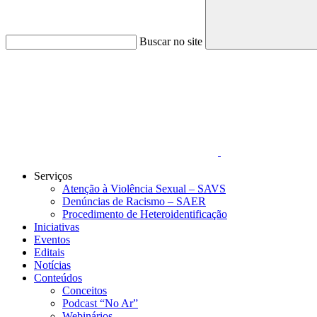
Buscar no site
Link para o Faceboo
Serviços
Atenção à Violência Sexual – SAVS
Denúncias de Racismo – SAER
Procedimento de Heteroidentificação
Iniciativas
Eventos
Editais
Notícias
Conteúdos
Conceitos
Podcast “No Ar”
Webinários