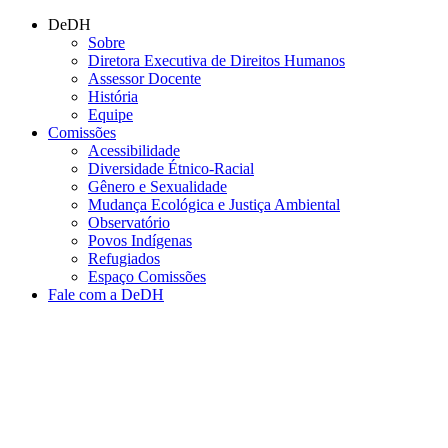
Conteúdo principal
Menu principal
Rodapé
DeDH
Sobre
Diretora Executiva de Direitos Humanos
Assessor Docente
História
Equipe
Comissões
Acessibilidade
Diversidade Étnico-Racial
Gênero e Sexualidade
Mudança Ecológica e Justiça Ambiental
Observatório
Povos Indígenas
Refugiados
Espaço Comissões
Fale com a DeDH
Aumentar fonte