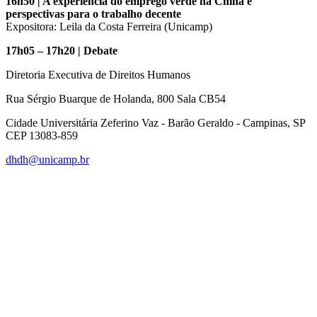
16h50 | A experiência do emprego verde na China e
perspectivas para o trabalho decente
Expositora: Leila da Costa Ferreira (Unicamp)
17h05 – 17h20 | Debate
Diretoria Executiva de Direitos Humanos
Rua Sérgio Buarque de Holanda, 800 Sala CB54
Cidade Universitária Zeferino Vaz - Barão Geraldo - Campinas, SP
CEP 13083-859
dhdh@unicamp.br
Link para o Facebook
Link para o Linkedin