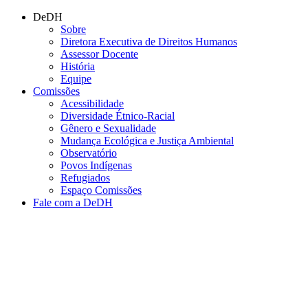
Conteúdo principal
Menu principal
Rodapé
DeDH
Sobre
Diretora Executiva de Direitos Humanos
Assessor Docente
História
Equipe
Comissões
Acessibilidade
Diversidade Étnico-Racial
Gênero e Sexualidade
Mudança Ecológica e Justiça Ambiental
Observatório
Povos Indígenas
Refugiados
Espaço Comissões
Fale com a DeDH
Aumentar fonte