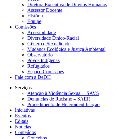
Diretora Executiva de Direitos Humanos
Assessor Docente
História
Equipe
Comissões
Acessibilidade
Diversidade Étnico-Racial
Gênero e Sexualidade
Mudança Ecológica e Justiça Ambiental
Observatório
Povos Indígenas
Refugiados
Espaço Comissões
Fale com a DeDH
Serviços
Atenção à Violência Sexual – SAVS
Denúncias de Racismo – SAER
Procedimento de Heteroidentificação
Iniciativas
Eventos
Editais
Notícias
Conteúdos
Conceitos