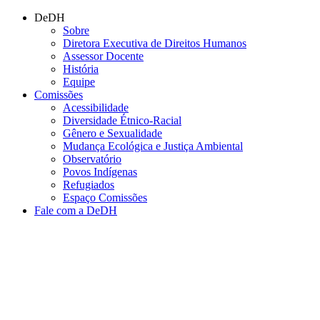
Conteúdo principal
Menu principal
Rodapé
DeDH
Sobre
Diretora Executiva de Direitos Humanos
Assessor Docente
História
Equipe
Comissões
Acessibilidade
Diversidade Étnico-Racial
Gênero e Sexualidade
Mudança Ecológica e Justiça Ambiental
Observatório
Povos Indígenas
Refugiados
Espaço Comissões
Fale com a DeDH
Aumentar fonte