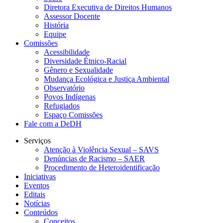
Diretora Executiva de Direitos Humanos
Assessor Docente
História
Equipe
Comissões
Acessibilidade
Diversidade Étnico-Racial
Gênero e Sexualidade
Mudança Ecológica e Justiça Ambiental
Observatório
Povos Indígenas
Refugiados
Espaço Comissões
Fale com a DeDH
Serviços
Atenção à Violência Sexual – SAVS
Denúncias de Racismo – SAER
Procedimento de Heteroidentificação
Iniciativas
Eventos
Editais
Notícias
Conteúdos
Conceitos