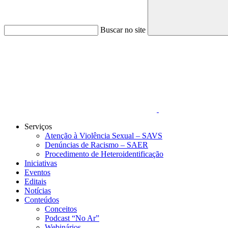
Buscar no site
Link para o Faceboo
Serviços
Atenção à Violência Sexual – SAVS
Denúncias de Racismo – SAER
Procedimento de Heteroidentificação
Iniciativas
Eventos
Editais
Notícias
Conteúdos
Conceitos
Podcast “No Ar”
Webinários