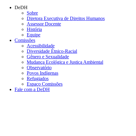
Conteúdo principal
Menu principal
Rodapé
DeDH
Sobre
Diretora Executiva de Direitos Humanos
Assessor Docente
História
Equipe
Comissões
Acessibilidade
Diversidade Étnico-Racial
Gênero e Sexualidade
Mudança Ecológica e Justiça Ambiental
Observatório
Povos Indígenas
Refugiados
Espaço Comissões
Fale com a DeDH
Aumentar fonte