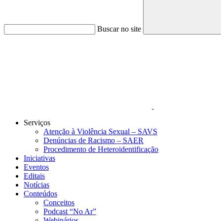
Buscar no site
Link para o Faceboo
Serviços
Atenção à Violência Sexual – SAVS
Denúncias de Racismo – SAER
Procedimento de Heteroidentificação
Iniciativas
Eventos
Editais
Notícias
Conteúdos
Conceitos
Podcast “No Ar”
Webinários