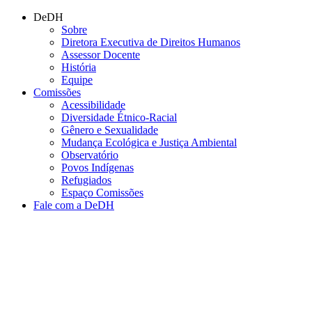
Conteúdo principal
Menu principal
Rodapé
DeDH
Sobre
Diretora Executiva de Direitos Humanos
Assessor Docente
História
Equipe
Comissões
Acessibilidade
Diversidade Étnico-Racial
Gênero e Sexualidade
Mudança Ecológica e Justiça Ambiental
Observatório
Povos Indígenas
Refugiados
Espaço Comissões
Fale com a DeDH
Aumentar fonte