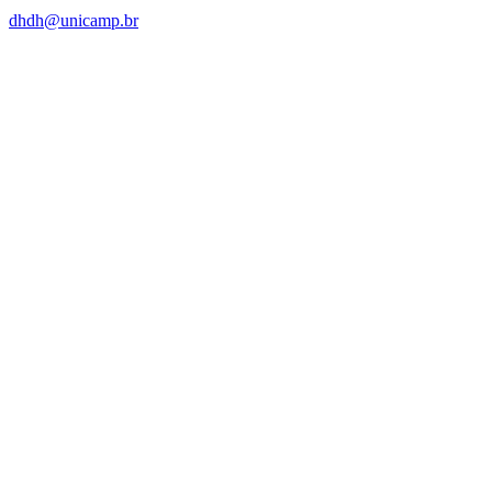
dhdh@unicamp.br
Link para o Facebook
Link para o Linkedin
Link para o Instagram