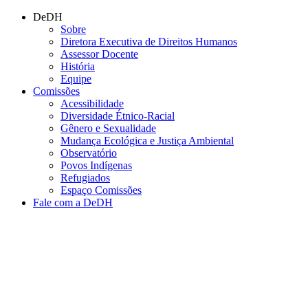
Conteúdo principal
Menu principal
Rodapé
DeDH
Sobre
Diretora Executiva de Direitos Humanos
Assessor Docente
História
Equipe
Comissões
Acessibilidade
Diversidade Étnico-Racial
Gênero e Sexualidade
Mudança Ecológica e Justiça Ambiental
Observatório
Povos Indígenas
Refugiados
Espaço Comissões
Fale com a DeDH
Aumentar fonte