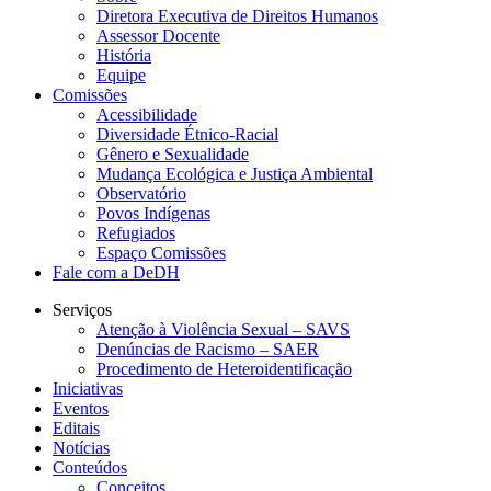
Diretora Executiva de Direitos Humanos
Assessor Docente
História
Equipe
Comissões
Acessibilidade
Diversidade Étnico-Racial
Gênero e Sexualidade
Mudança Ecológica e Justiça Ambiental
Observatório
Povos Indígenas
Refugiados
Espaço Comissões
Fale com a DeDH
Serviços
Atenção à Violência Sexual – SAVS
Denúncias de Racismo – SAER
Procedimento de Heteroidentificação
Iniciativas
Eventos
Editais
Notícias
Conteúdos
Conceitos