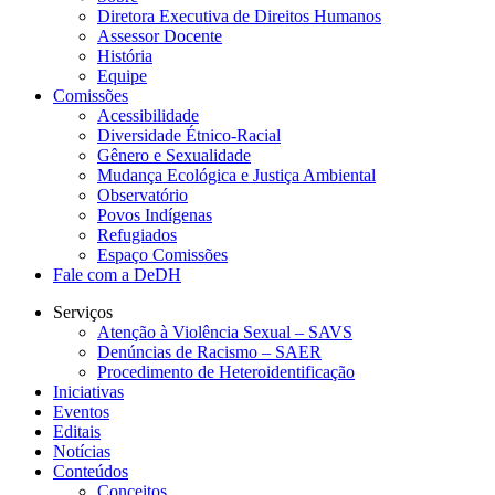
Diretora Executiva de Direitos Humanos
Assessor Docente
História
Equipe
Comissões
Acessibilidade
Diversidade Étnico-Racial
Gênero e Sexualidade
Mudança Ecológica e Justiça Ambiental
Observatório
Povos Indígenas
Refugiados
Espaço Comissões
Fale com a DeDH
Serviços
Atenção à Violência Sexual – SAVS
Denúncias de Racismo – SAER
Procedimento de Heteroidentificação
Iniciativas
Eventos
Editais
Notícias
Conteúdos
Conceitos