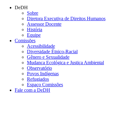
Conteúdo principal
Menu principal
Rodapé
DeDH
Sobre
Diretora Executiva de Direitos Humanos
Assessor Docente
História
Equipe
Comissões
Acessibilidade
Diversidade Étnico-Racial
Gênero e Sexualidade
Mudança Ecológica e Justiça Ambiental
Observatório
Povos Indígenas
Refugiados
Espaço Comissões
Fale com a DeDH
Aumentar fonte