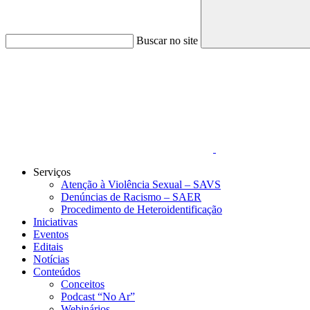
Buscar no site
Link para o Faceboo
Serviços
Atenção à Violência Sexual – SAVS
Denúncias de Racismo – SAER
Procedimento de Heteroidentificação
Iniciativas
Eventos
Editais
Notícias
Conteúdos
Conceitos
Podcast “No Ar”
Webinários