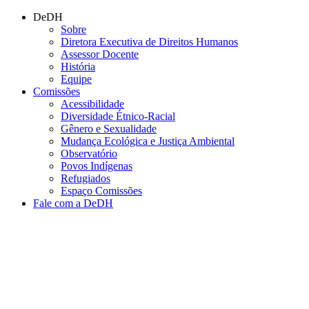
Conteúdo principal
Menu principal
Rodapé
DeDH
Sobre
Diretora Executiva de Direitos Humanos
Assessor Docente
História
Equipe
Comissões
Acessibilidade
Diversidade Étnico-Racial
Gênero e Sexualidade
Mudança Ecológica e Justiça Ambiental
Observatório
Povos Indígenas
Refugiados
Espaço Comissões
Fale com a DeDH
Aumentar fonte