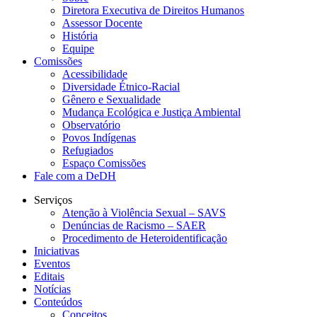
Diretora Executiva de Direitos Humanos
Assessor Docente
História
Equipe
Comissões
Acessibilidade
Diversidade Étnico-Racial
Gênero e Sexualidade
Mudança Ecológica e Justiça Ambiental
Observatório
Povos Indígenas
Refugiados
Espaço Comissões
Fale com a DeDH
Serviços
Atenção à Violência Sexual – SAVS
Denúncias de Racismo – SAER
Procedimento de Heteroidentificação
Iniciativas
Eventos
Editais
Notícias
Conteúdos
Conceitos