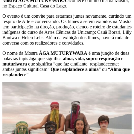
Mostra ÃGA MUTURYWARA
acontece o último dia da Mostra,
no Espaço Cultural Casa do Lago.
O evento é um convite para estarmos juntes novamente, curtindo um
respiro de Arte e conversando. Os filmes a serem exibidos na Mostra
tem participação na direção, produção, elenco e roteiro de estudantes
indígenas do curso de Artes Cênicas da Unicamp: Cauã Borari, Lilly
Baniwa e Helen Lelis. Além da exibição dos filmes, haverá roda de
conversa com os realizadores e convidades.
O nome da Mostra
ÃGA MUTURYWARA
é uma junção de duas
palavras tupis
ãga
que significa
alma, vida, sopro respiração
e
muturiwara
que significa “que faz cintilante, resplandecente;
ambas juntas significam “
Que resplandece a alma
” ou “
Alma que
resplandece
”.