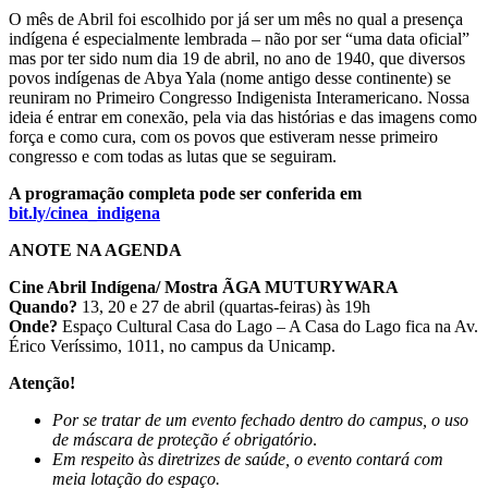
O mês de Abril foi escolhido por já ser um mês no qual a presença
indígena é especialmente lembrada – não por ser “uma data oficial”
mas por ter sido num dia 19 de abril, no ano de 1940, que diversos
povos indígenas de Abya Yala (nome antigo desse continente) se
reuniram no Primeiro Congresso Indigenista Interamericano. Nossa
ideia é entrar em conexão, pela via das histórias e das imagens como
força e como cura, com os povos que estiveram nesse primeiro
congresso e com todas as lutas que se seguiram.
A programação completa pode ser conferida em
bit.ly/cinea_indigena
ANOTE NA AGENDA
Cine Abril Indígena/ Mostra ÃGA MUTURYWARA
Quando?
13, 20 e 27 de abril (quartas-feiras) às 19h
Onde?
Espaço Cultural Casa do Lago – A Casa do Lago fica na Av.
Érico Veríssimo, 1011, no campus da Unicamp.
Atenção!
Por se tratar de um evento fechado dentro do campus, o uso
de máscara de proteção é obrigatório
.
Em respeito às diretrizes de saúde, o evento contará com
meia lotação do espaço.