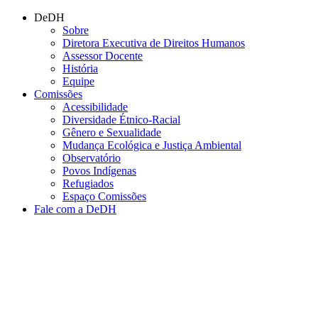
Conteúdo principal
Menu principal
Rodapé
DeDH
Sobre
Diretora Executiva de Direitos Humanos
Assessor Docente
História
Equipe
Comissões
Acessibilidade
Diversidade Étnico-Racial
Gênero e Sexualidade
Mudança Ecológica e Justiça Ambiental
Observatório
Povos Indígenas
Refugiados
Espaço Comissões
Fale com a DeDH
Aumentar fonte