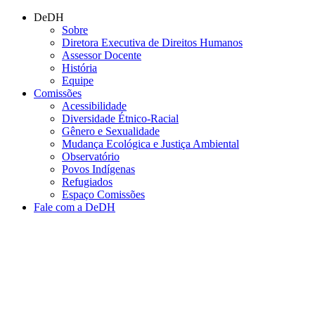
Conteúdo principal
Menu principal
Rodapé
DeDH
Sobre
Diretora Executiva de Direitos Humanos
Assessor Docente
História
Equipe
Comissões
Acessibilidade
Diversidade Étnico-Racial
Gênero e Sexualidade
Mudança Ecológica e Justiça Ambiental
Observatório
Povos Indígenas
Refugiados
Espaço Comissões
Fale com a DeDH
Aumentar fonte