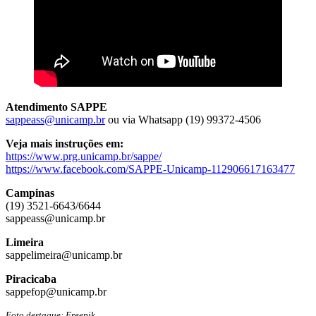
Atendimento SAPPE
sappeass@unicamp.br
ou via Whatsapp (19) 99372-4506
Veja mais instruções em:
https://www.prg.unicamp.br/sappe/
https://www.facebook.com/SAPPE-Unicamp-112906617163477
Campinas
(19) 3521-6643/6644
sappeass@unicamp.br
Limeira
sappelimeira@unicamp.br
Piracicaba
sappefop@unicamp.br
Foto destaque: Freepik