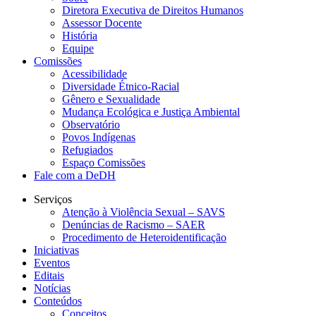
Diretora Executiva de Direitos Humanos
Assessor Docente
História
Equipe
Comissões
Acessibilidade
Diversidade Étnico-Racial
Gênero e Sexualidade
Mudança Ecológica e Justiça Ambiental
Observatório
Povos Indígenas
Refugiados
Espaço Comissões
Fale com a DeDH
Serviços
Atenção à Violência Sexual – SAVS
Denúncias de Racismo – SAER
Procedimento de Heteroidentificação
Iniciativas
Eventos
Editais
Notícias
Conteúdos
Conceitos