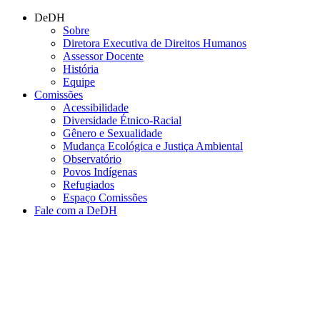
Conteúdo principal
Menu principal
Rodapé
DeDH
Sobre
Diretora Executiva de Direitos Humanos
Assessor Docente
História
Equipe
Comissões
Acessibilidade
Diversidade Étnico-Racial
Gênero e Sexualidade
Mudança Ecológica e Justiça Ambiental
Observatório
Povos Indígenas
Refugiados
Espaço Comissões
Fale com a DeDH
Aumentar fonte