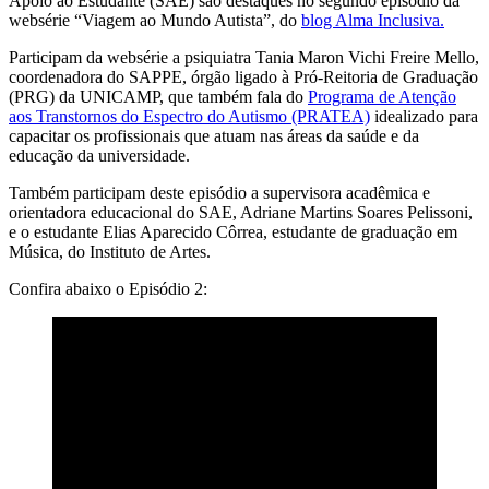
Apoio ao Estudante (SAE) são destaques no segundo episódio da
websérie “Viagem ao Mundo Autista”, do
blog Alma Inclusiva.
Participam da websérie a psiquiatra Tania Maron Vichi Freire Mello,
coordenadora do SAPPE, órgão ligado à Pró-Reitoria de Graduação
(PRG) da UNICAMP, que também fala do
Programa de Atenção
aos Transtornos do Espectro do Autismo (PRATEA)
idealizado para
capacitar os profissionais que atuam nas áreas da saúde e da
educação da universidade.
Também participam deste episódio a supervisora acadêmica e
orientadora educacional do SAE, Adriane Martins Soares Pelissoni,
e o estudante Elias Aparecido Côrrea, estudante de graduação em
Música, do Instituto de Artes.
Confira abaixo o Episódio 2: