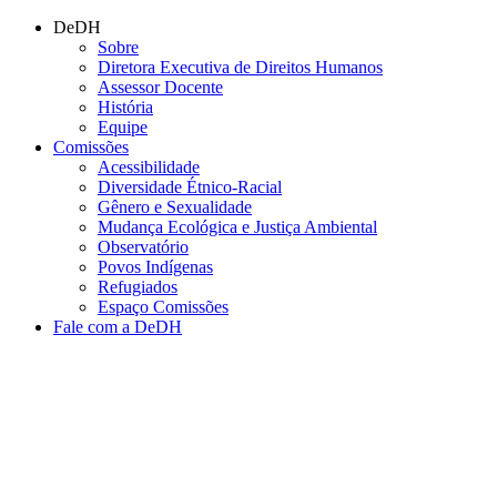
Conteúdo principal
Menu principal
Rodapé
DeDH
Sobre
Diretora Executiva de Direitos Humanos
Assessor Docente
História
Equipe
Comissões
Acessibilidade
Diversidade Étnico-Racial
Gênero e Sexualidade
Mudança Ecológica e Justiça Ambiental
Observatório
Povos Indígenas
Refugiados
Espaço Comissões
Fale com a DeDH
Aumentar fonte