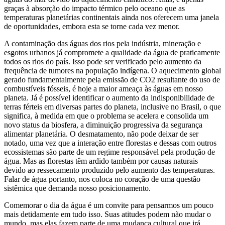
graças à absorção do impacto térmico pelo oceano que as
temperaturas planetárias continentais ainda nos oferecem uma janela
de oportunidades, embora esta se torne cada vez menor.
A contaminação das águas dos rios pela indústria, mineração e
esgotos urbanos já compromete a qualidade da água de praticamente
todos os rios do país. Isso pode ser verificado pelo aumento da
frequência de tumores na população indígena. O aquecimento global
gerado fundamentalmente pela emissão de CO2 resultante do uso de
combustíveis fósseis, é hoje a maior ameaça às águas em nosso
planeta. Já é possível identificar o aumento da indisponibilidade de
terras férteis em diversas partes do planeta, inclusive no Brasil, o que
significa, à medida em que o problema se acelera e consolida um
novo status da biosfera, a diminuição progressiva da segurança
alimentar planetária. O desmatamento, não pode deixar de ser
notado, uma vez que a interação entre florestas e dessas com outros
ecossistemas são parte de um regime responsável pela produção de
água. Mas as florestas têm ardido também por causas naturais
devido ao ressecamento produzido pelo aumento das temperaturas.
Falar de água portanto, nos coloca no coração de uma questão
sistêmica que demanda nosso posicionamento.
Comemorar o dia da água é um convite para pensarmos um pouco
mais detidamente em tudo isso. Suas atitudes podem não mudar o
mundo, mas elas fazem parte de uma mudança cultural que irá