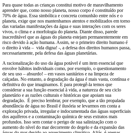
Para quase todas as crianças constitui motivo de maravilhamento
aprender que, como nosso planeta, nosso corpo é constituído por
70% de água. Essa simbólica e concreta comunhão entre nós e o
planeta, exige que nos mantenhamos atentos e mobilizados em torno
das variadas manifestações da água e suas interações com os seres
vivos, o clima e a morfologia do planeta. Diante disso, parede
inacreditável que as águas do planeta estejam permanentemente em
risco devido à ação humana. Assim, se o primeiro direito humano é
o direito à vida – vida digna! -, a defesa dos direitos humanos passa,
necessariamente, pela defesa das águas planetárias.
A racionalização do uso da água potável é um item essencial que
envolve hábitos individuais como, por exemplo, o questionamento
de seu uso – absurdo! – em vasos sanitários e na limpeza de
calçadas. No entanto, a degradação da água é mais vasta, contínua e
definitiva do que imaginamos. E para protegê-la temos que
considerar a sua função essencial à vida, a natureza de seu ciclo
planetário e as razões culturais e históricas que apoiam sua
degradação. É preciso lembrar, por exemplo, que a tão propalada
abundância de água no Brasil é ilusória se levarmos em conta a
exploração privada, irregular e indocumentada das águas superficiais
dos aquíferos e a contaminação química de seus extratos mais
profundos. Isso sem contar o perigo de sua salinização com o
aumento do nível do mar decorrente do degelo e da expansão das
águas do mar devido ao aquecimento climático. Aliás, é apenas