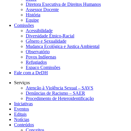
Diretora Executiva de Direitos Humanos
Assessor Docente
História
Equipe
Comissões
Acessibilidade
Diversidade Étnico-Racial
Gênero e Sexualidade
Mudança Ecológica e Justiça Ambiental
Observatório
Povos Indígenas
Refugiados
Espaço Comissões
Fale com a DeDH
Serviços
Atenção à Violência Sexual – SAVS
Denúncias de Racismo – SAER
Procedimento de Heteroidentificação
Iniciativas
Eventos
Editais
Notícias
Conteúdos
Conceitos