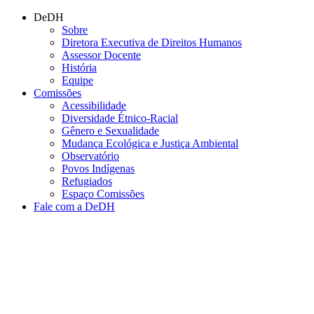
Conteúdo principal
Menu principal
Rodapé
DeDH
Sobre
Diretora Executiva de Direitos Humanos
Assessor Docente
História
Equipe
Comissões
Acessibilidade
Diversidade Étnico-Racial
Gênero e Sexualidade
Mudança Ecológica e Justiça Ambiental
Observatório
Povos Indígenas
Refugiados
Espaço Comissões
Fale com a DeDH
Aumentar fonte