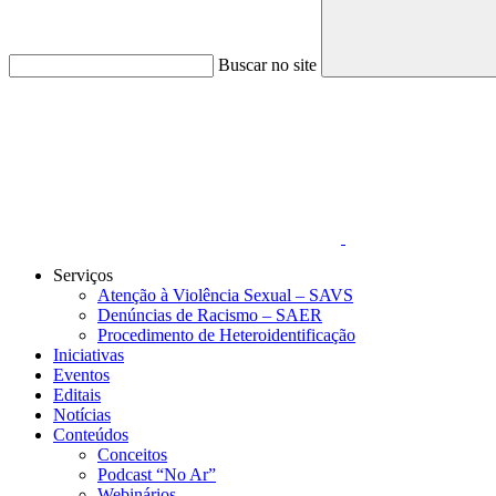
Buscar no site
Link para o Faceboo
Serviços
Atenção à Violência Sexual – SAVS
Denúncias de Racismo – SAER
Procedimento de Heteroidentificação
Iniciativas
Eventos
Editais
Notícias
Conteúdos
Conceitos
Podcast “No Ar”
Webinários