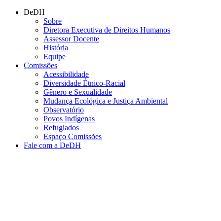
Conteúdo principal
Menu principal
Rodapé
DeDH
Sobre
Diretora Executiva de Direitos Humanos
Assessor Docente
História
Equipe
Comissões
Acessibilidade
Diversidade Étnico-Racial
Gênero e Sexualidade
Mudança Ecológica e Justiça Ambiental
Observatório
Povos Indígenas
Refugiados
Espaço Comissões
Fale com a DeDH
Aumentar fonte