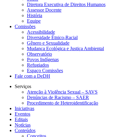
Diretora Executiva de Direitos Humanos
Assessor Docente
História
Equipe
Comissões
Acessibilidade
Diversidade Étnico-Racial
Gênero e Sexualidade
Mudança Ecológica e Justiça Ambiental
Observatório
Povos Indígenas
Refugiados
Espaço Comissões
Fale com a DeDH
Serviços
Atenção à Violência Sexual – SAVS
Denúncias de Racismo – SAER
Procedimento de Heteroidentificação
Iniciativas
Eventos
Editais
Notícias
Conteúdos
Conceitos