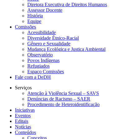
Diretora Executiva de Direitos Humanos
Assessor Docente
História
Equipe
Comissões
Acessibilidade
Diversidade Étnico-Racial
Gênero e Sexualidade
Mudança Ecológica e Justiça Ambiental
Observatório
Povos Indígenas
Refugiados
Espaço Comissões
Fale com a DeDH
Serviços
Atenção à Violência Sexual – SAVS
Denúncias de Racismo – SAER
Procedimento de Heteroidentificação
Iniciativas
Eventos
Editais
Notícias
Conteúdos
Conceitos