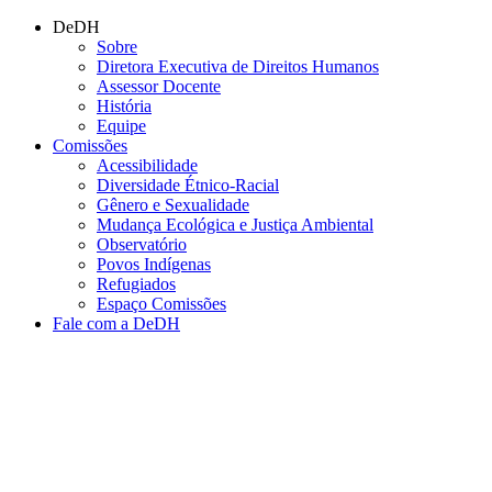
Conteúdo principal
Menu principal
Rodapé
DeDH
Sobre
Diretora Executiva de Direitos Humanos
Assessor Docente
História
Equipe
Comissões
Acessibilidade
Diversidade Étnico-Racial
Gênero e Sexualidade
Mudança Ecológica e Justiça Ambiental
Observatório
Povos Indígenas
Refugiados
Espaço Comissões
Fale com a DeDH
Aumentar fonte