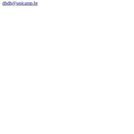
dhdh@unicamp.br
Link para o Facebook
Link para o Linkedin
Link para o Instagram