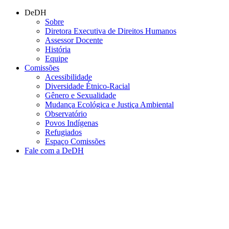
Conteúdo principal
Menu principal
Rodapé
DeDH
Sobre
Diretora Executiva de Direitos Humanos
Assessor Docente
História
Equipe
Comissões
Acessibilidade
Diversidade Étnico-Racial
Gênero e Sexualidade
Mudança Ecológica e Justiça Ambiental
Observatório
Povos Indígenas
Refugiados
Espaço Comissões
Fale com a DeDH
Aumentar fonte