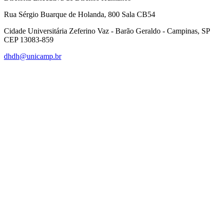
Rua Sérgio Buarque de Holanda, 800 Sala CB54
Cidade Universitária Zeferino Vaz - Barão Geraldo - Campinas, SP
CEP 13083-859
dhdh@unicamp.br
Link para o Facebook
Link para o Linkedin
Link para o Instagram