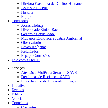
Diretora Executiva de Direitos Humanos
Assessor Docente
História
Equipe
Comissões
Acessibilidade
Diversidade Étnico-Racial
Gênero e Sexualidade
Mudança Ecológica e Justiça Ambiental
Observatório
Povos Indígenas
Refugiados
Espaço Comissões
Fale com a DeDH
Serviços
Atenção à Violência Sexual – SAVS
Denúncias de Racismo – SAER
Procedimento de Heteroidentificação
Iniciativas
Eventos
Editais
Notícias
Conteúdos
Conceitos