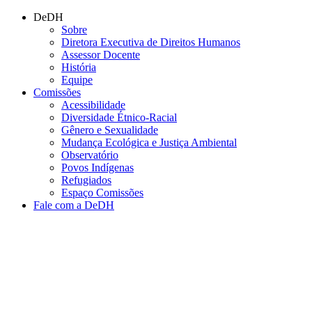
Conteúdo principal
Menu principal
Rodapé
DeDH
Sobre
Diretora Executiva de Direitos Humanos
Assessor Docente
História
Equipe
Comissões
Acessibilidade
Diversidade Étnico-Racial
Gênero e Sexualidade
Mudança Ecológica e Justiça Ambiental
Observatório
Povos Indígenas
Refugiados
Espaço Comissões
Fale com a DeDH
Aumentar fonte