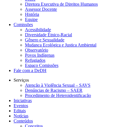
Diretora Executiva de Direitos Humanos
Assessor Docente
História
Equipe
Comissões
Acessibilidade
Diversidade Étnico-Racial
Gênero e Sexualidade
Mudança Ecológica e Justiça Ambiental
Observatório
Povos Indígenas
Refugiados
Espaço Comissões
Fale com a DeDH
Serviços
Atenção à Violência Sexual – SAVS
Denúncias de Racismo – SAER
Procedimento de Heteroidentificação
Iniciativas
Eventos
Editais
Notícias
Conteúdos
Conceitos