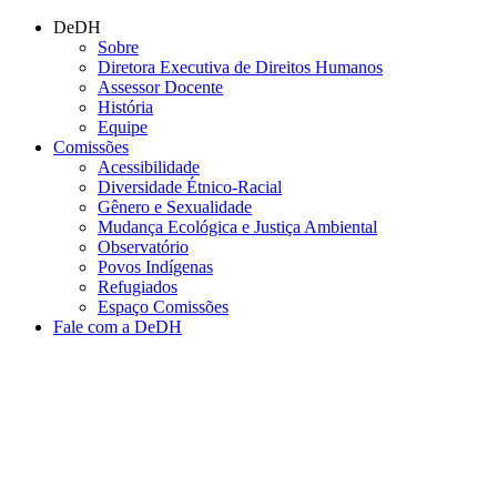
Conteúdo principal
Menu principal
Rodapé
DeDH
Sobre
Diretora Executiva de Direitos Humanos
Assessor Docente
História
Equipe
Comissões
Acessibilidade
Diversidade Étnico-Racial
Gênero e Sexualidade
Mudança Ecológica e Justiça Ambiental
Observatório
Povos Indígenas
Refugiados
Espaço Comissões
Fale com a DeDH
Aumentar fonte