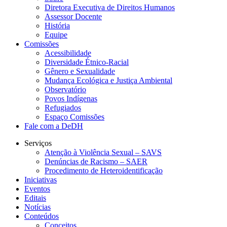
Diretora Executiva de Direitos Humanos
Assessor Docente
História
Equipe
Comissões
Acessibilidade
Diversidade Étnico-Racial
Gênero e Sexualidade
Mudança Ecológica e Justiça Ambiental
Observatório
Povos Indígenas
Refugiados
Espaço Comissões
Fale com a DeDH
Serviços
Atenção à Violência Sexual – SAVS
Denúncias de Racismo – SAER
Procedimento de Heteroidentificação
Iniciativas
Eventos
Editais
Notícias
Conteúdos
Conceitos