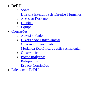
Conteúdo principal
Menu principal
Rodapé
DeDH
Sobre
Diretora Executiva de Direitos Humanos
Assessor Docente
História
Equipe
Comissões
Acessibilidade
Diversidade Étnico-Racial
Gênero e Sexualidade
Mudança Ecológica e Justiça Ambiental
Observatório
Povos Indígenas
Refugiados
Espaço Comissões
Fale com a DeDH
Aumentar fonte