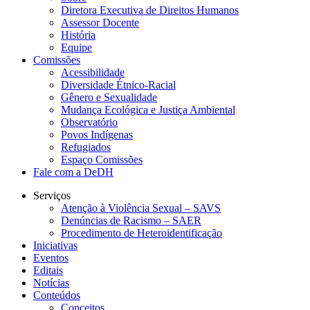
Diretora Executiva de Direitos Humanos
Assessor Docente
História
Equipe
Comissões
Acessibilidade
Diversidade Étnico-Racial
Gênero e Sexualidade
Mudança Ecológica e Justiça Ambiental
Observatório
Povos Indígenas
Refugiados
Espaço Comissões
Fale com a DeDH
Serviços
Atenção à Violência Sexual – SAVS
Denúncias de Racismo – SAER
Procedimento de Heteroidentificação
Iniciativas
Eventos
Editais
Notícias
Conteúdos
Conceitos