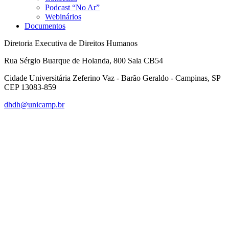
Podcast “No Ar”
Webinários
Documentos
Diretoria Executiva de Direitos Humanos
Rua Sérgio Buarque de Holanda, 800 Sala CB54
Cidade Universitária Zeferino Vaz - Barão Geraldo - Campinas, SP
CEP 13083-859
dhdh@unicamp.br
Link para o Facebook
Link para o Linkedin