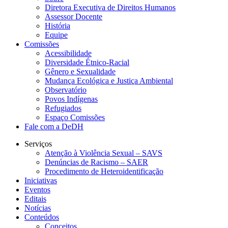
Diretora Executiva de Direitos Humanos
Assessor Docente
História
Equipe
Comissões
Acessibilidade
Diversidade Étnico-Racial
Gênero e Sexualidade
Mudança Ecológica e Justiça Ambiental
Observatório
Povos Indígenas
Refugiados
Espaço Comissões
Fale com a DeDH
Serviços
Atenção à Violência Sexual – SAVS
Denúncias de Racismo – SAER
Procedimento de Heteroidentificação
Iniciativas
Eventos
Editais
Notícias
Conteúdos
Conceitos