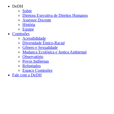
Conteúdo principal
Menu principal
Rodapé
DeDH
Sobre
Diretora Executiva de Direitos Humanos
Assessor Docente
História
Equipe
Comissões
Acessibilidade
Diversidade Étnico-Racial
Gênero e Sexualidade
Mudança Ecológica e Justiça Ambiental
Observatório
Povos Indígenas
Refugiados
Espaço Comissões
Fale com a DeDH
Aumentar fonte