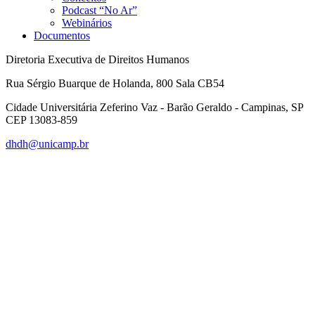
Podcast “No Ar”
Webinários
Documentos
Diretoria Executiva de Direitos Humanos
Rua Sérgio Buarque de Holanda, 800 Sala CB54
Cidade Universitária Zeferino Vaz - Barão Geraldo - Campinas, SP
CEP 13083-859
dhdh@unicamp.br
Link para o Facebook
Link para o Linkedin