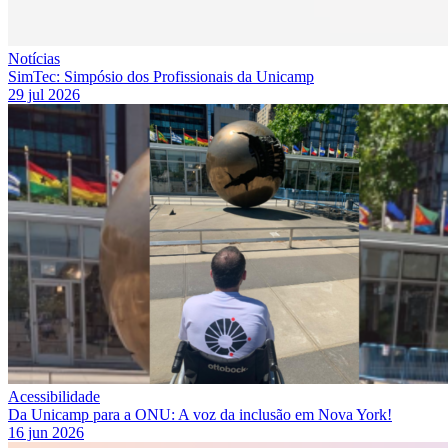
Notícias
SimTec: Simpósio dos Profissionais da Unicamp
29 jul 2026
Acessibilidade
Da Unicamp para a ONU: A voz da inclusão em Nova York!
16 jun 2026