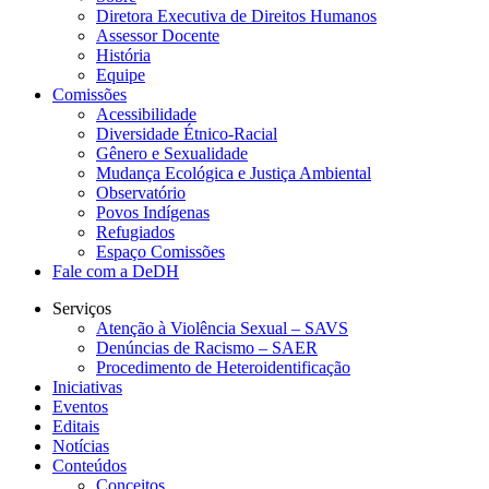
Diretora Executiva de Direitos Humanos
Assessor Docente
História
Equipe
Comissões
Acessibilidade
Diversidade Étnico-Racial
Gênero e Sexualidade
Mudança Ecológica e Justiça Ambiental
Observatório
Povos Indígenas
Refugiados
Espaço Comissões
Fale com a DeDH
Serviços
Atenção à Violência Sexual – SAVS
Denúncias de Racismo – SAER
Procedimento de Heteroidentificação
Iniciativas
Eventos
Editais
Notícias
Conteúdos
Conceitos