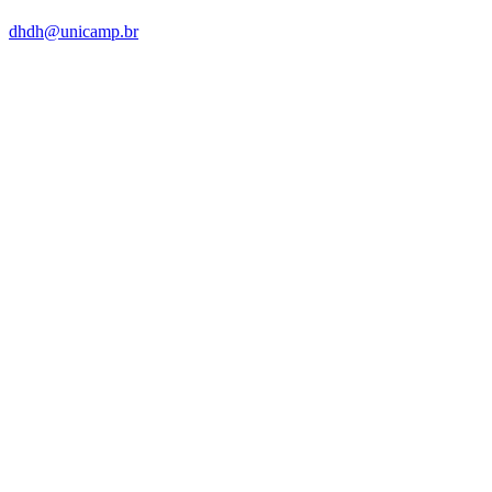
dhdh@unicamp.br
Link para o Facebook
Link para o Linkedin
Link para o Instagram