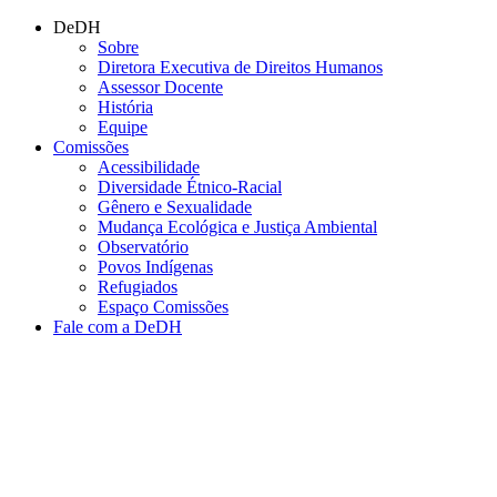
Conteúdo principal
Menu principal
Rodapé
DeDH
Sobre
Diretora Executiva de Direitos Humanos
Assessor Docente
História
Equipe
Comissões
Acessibilidade
Diversidade Étnico-Racial
Gênero e Sexualidade
Mudança Ecológica e Justiça Ambiental
Observatório
Povos Indígenas
Refugiados
Espaço Comissões
Fale com a DeDH
Aumentar fonte