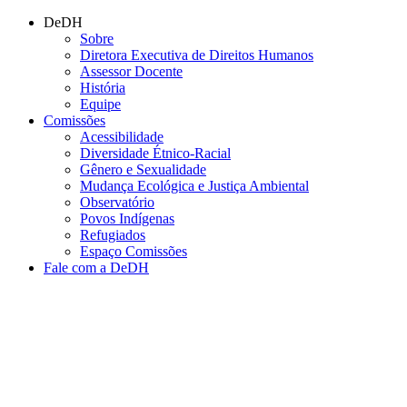
Conteúdo principal
Menu principal
Rodapé
DeDH
Sobre
Diretora Executiva de Direitos Humanos
Assessor Docente
História
Equipe
Comissões
Acessibilidade
Diversidade Étnico-Racial
Gênero e Sexualidade
Mudança Ecológica e Justiça Ambiental
Observatório
Povos Indígenas
Refugiados
Espaço Comissões
Fale com a DeDH
Aumentar fonte