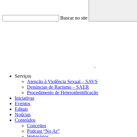
Buscar no site
Link para o Faceboo
Serviços
Atenção à Violência Sexual – SAVS
Denúncias de Racismo – SAER
Procedimento de Heteroidentificação
Iniciativas
Eventos
Editais
Notícias
Conteúdos
Conceitos
Podcast “No Ar”
Webinários