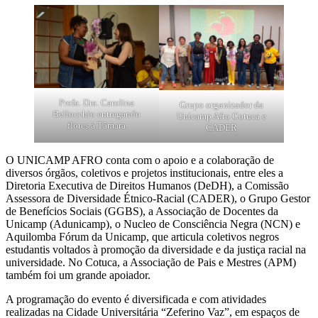
Profa. Dra. Carolina
Grupo organizador da
Bellocchio entregando
Unicamp Afro Cotuca e
flores à Tâmara
CADER
O UNICAMP AFRO conta com o apoio e a colaboração de
diversos órgãos, coletivos e projetos institucionais, entre eles a
Diretoria Executiva de Direitos Humanos (DeDH), a Comissão
Assessora de Diversidade Étnico-Racial (CADER), o Grupo Gestor
de Benefícios Sociais (GGBS), a Associação de Docentes da
Unicamp (Adunicamp), o Nucleo de Consciência Negra (NCN) e
Aquilomba Fórum da Unicamp, que articula coletivos negros
estudantis voltados à promoção da diversidade e da justiça racial na
universidade. No Cotuca, a Associação de Pais e Mestres (APM)
também foi um grande apoiador.
A programação do evento é diversificada e com atividades
realizadas na Cidade Universitária “Zeferino Vaz”, em espaços de