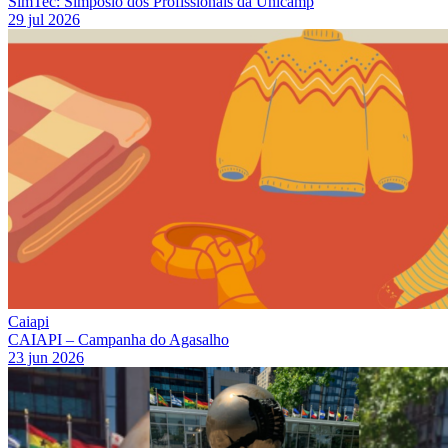
SimTec: Simpósio dos Profissionais da Unicamp
29 jul 2026
Caiapi
CAIAPI – Campanha do Agasalho
23 jun 2026