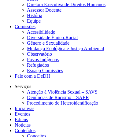
Diretora Executiva de Direitos Humanos
Assessor Docente
História
Equipe
Comissões
Acessibilidade
Diversidade Étnico-Racial
Gênero e Sexualidade
Mudança Ecológica e Justiça Ambiental
Observatório
Povos Indígenas
Refugiados
Espaço Comissões
Fale com a DeDH
Serviços
Atenção à Violência Sexual – SAVS
Denúncias de Racismo – SAER
Procedimento de Heteroidentificação
Iniciativas
Eventos
Editais
Notícias
Conteúdos
Conceitos