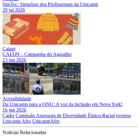
SimTec: Simpósio dos Profissionais da Unicamp
29 jul 2026
Caiapi
CAIAPI – Campanha do Agasalho
23 jun 2026
Acessibilidade
Da Unicamp para a ONU: A voz da inclusão em Nova York!
16 jun 2026
Cader
Comissão Assessora de Diversidade Étnico-Racial
eventos
Unicamp Afro
UnicampAfro
Notícias Relacionadas