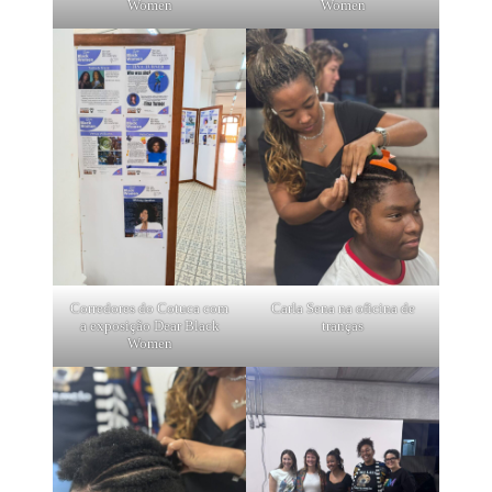
Women
Women
Corredores do Cotuca com
Carla Sena na oficina de
a exposição Dear Black
tranças
Women