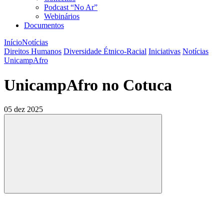
Podcast “No Ar”
Webinários
Documentos
Início
Notícias
Direitos Humanos
Diversidade Étnico-Racial
Iniciativas
Notícias
UnicampAfro
UnicampAfro no Cotuca
05 dez 2025
Compartilhar
Compartilhar po