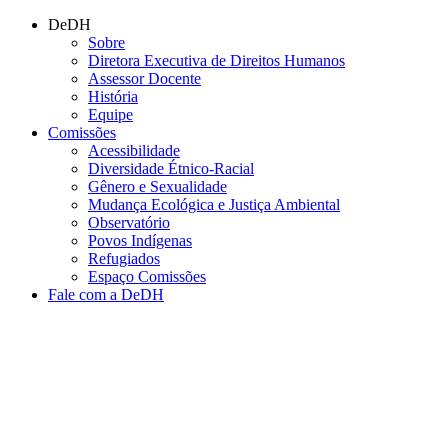
Conteúdo principal
Menu principal
Rodapé
DeDH
Sobre
Diretora Executiva de Direitos Humanos
Assessor Docente
História
Equipe
Comissões
Acessibilidade
Diversidade Étnico-Racial
Gênero e Sexualidade
Mudança Ecológica e Justiça Ambiental
Observatório
Povos Indígenas
Refugiados
Espaço Comissões
Fale com a DeDH
Aumentar fonte