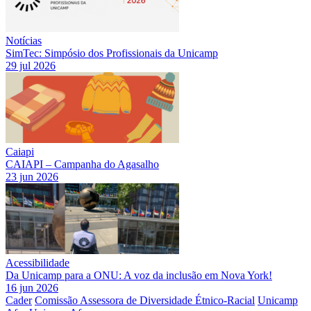
Notícias
SimTec: Simpósio dos Profissionais da Unicamp
29 jul 2026
Caiapi
CAIAPI – Campanha do Agasalho
23 jun 2026
Acessibilidade
Da Unicamp para a ONU: A voz da inclusão em Nova York!
16 jun 2026
Cader
Comissão Assessora de Diversidade Étnico-Racial
Unicamp