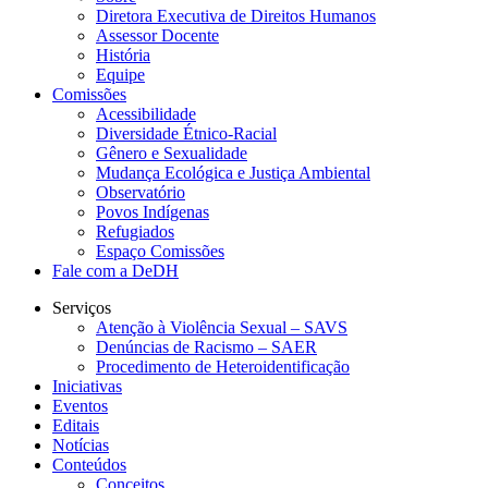
Diretora Executiva de Direitos Humanos
Assessor Docente
História
Equipe
Comissões
Acessibilidade
Diversidade Étnico-Racial
Gênero e Sexualidade
Mudança Ecológica e Justiça Ambiental
Observatório
Povos Indígenas
Refugiados
Espaço Comissões
Fale com a DeDH
Serviços
Atenção à Violência Sexual – SAVS
Denúncias de Racismo – SAER
Procedimento de Heteroidentificação
Iniciativas
Eventos
Editais
Notícias
Conteúdos
Conceitos