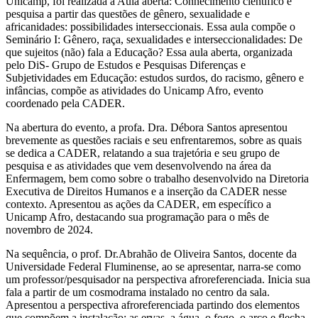
Unicamp, foi realizada a Aula aberta: Conhecimento científico e
pesquisa a partir das questões de gênero, sexualidade e
africanidades: possibilidades interseccionais. Essa aula compõe o
Seminário I: Gênero, raça, sexualidades e interseccionalidades: De
que sujeitos (não) fala a Educação? Essa aula aberta, organizada
pelo DiS- Grupo de Estudos e Pesquisas Diferenças e
Subjetividades em Educação: estudos surdos, do racismo, gênero e
infâncias, compõe as atividades do Unicamp Afro, evento
coordenado pela CADER.
Na abertura do evento, a profa. Dra. Débora Santos apresentou
brevemente as questões raciais e seu enfrentaremos, sobre as quais
se dedica a CADER, relatando a sua trajetória e seu grupo de
pesquisa e as atividades que vem desenvolvendo na área da
Enfermagem, bem como sobre o trabalho desenvolvido na Diretoria
Executiva de Direitos Humanos e a inserção da CADER nesse
contexto. Apresentou as ações da CADER, em específico a
Unicamp Afro, destacando sua programação para o mês de
novembro de 2024.
Na sequência, o prof. Dr.Abrahão de Oliveira Santos, docente da
Universidade Federal Fluminense, ao se apresentar, narra-se como
um professor/pesquisador na perspectiva afroreferenciada. Inicia sua
fala a partir de um cosmodrama instalado no centro da sala.
Apresentou a perspectiva afroreferenciada partindo dos elementos
que compõem a instalação: as ervas, a água, o fogo, o arco e flecha,