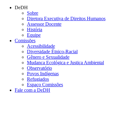
Conteúdo principal
Menu principal
Rodapé
DeDH
Sobre
Diretora Executiva de Direitos Humanos
Assessor Docente
História
Equipe
Comissões
Acessibilidade
Diversidade Étnico-Racial
Gênero e Sexualidade
Mudança Ecológica e Justiça Ambiental
Observatório
Povos Indígenas
Refugiados
Espaço Comissões
Fale com a DeDH
Aumentar fonte