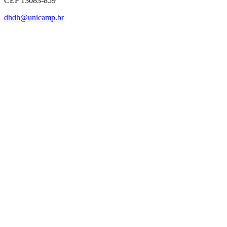
CEP 13083-859
dhdh@unicamp.br
Link para o Facebook
Link para o Linkedin
Link para o Instagram