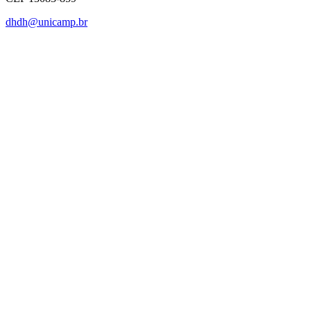
dhdh@unicamp.br
Link para o Facebook
Link para o Linkedin
Link para o Instagram