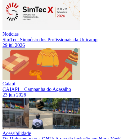
Notícias
SimTec: Simpósio dos Profissionais da Unicamp
29 jul 2026
Caiapi
CAIAPI – Campanha do Agasalho
23 jun 2026
Acessibilidade
Da Unicamp para a ONU: A voz da inclusão em Nova York!