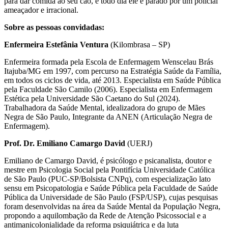
para dar comida ao seu cão, e todo dia ele é parado por um policial
ameaçador e irracional.
Sobre as pessoas convidadas:
Enfermeira Estefânia Ventura
(Kilombrasa – SP)
Enfermeira formada pela Escola de Enfermagem Wenscelau Brás
Itajuba/MG em 1997, com percurso na Estratégia Saúde da Família,
em todos os ciclos de vida, até 2013. Especialista em Saúde Pública
pela Faculdade São Camilo (2006). Especialista em Enfermagem
Estética pela Universidade São Caetano do Sul (2024).
Trabalhadora da Saúde Mental, idealizadora do grupo de Mães
Negra de São Paulo, Integrante da ANEN (Articulação Negra de
Enfermagem).
Prof. Dr. Emiliano Camargo David
(UERJ)
Emiliano de Camargo David, é psicólogo e psicanalista, doutor e
mestre em Psicologia Social pela Pontifícia Universidade Católica
de São Paulo (PUC-SP/Bolsista CNPq), com especialização lato
sensu em Psicopatologia e Saúde Pública pela Faculdade de Saúde
Pública da Universidade de São Paulo (FSP/USP), cujas pesquisas
foram desenvolvidas na área da Saúde Mental da População Negra,
propondo a aquilombação da Rede de Atenção Psicossocial e a
antimanicolonialidade da reforma psiquiátrica e da luta