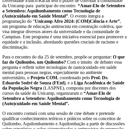
Diversidade Étnico-Racial têm o prazer de convidar a comunidade
da Unicamp para participar do encontro
“Amar-Elo de Setembro
a Setembro: Aquilombamento como Tecnologia de
(Auto)cuidado em Saúde Mental”
. O evento integra a
programação do “
Unicamp Afro 2024: (COM)Ciência e Arte”
,
um programa de educação antirracista em construção coletiva, que
visa integrar diversos atores da universidade e da comunidade de
Campinas. Este programa é uma iniciativa essencial para promover a
equidade e a inclusão, abordando questões cruciais de racismo e
discriminação.
Para o encontro do dia 25 de setembro, propõe-se perguntar:
O que
faz do Quilombo, um Quilombo?
Com o intuito de debater essa
pergunta e refletir sobre tecnologias de (auto)cuidado em saúde
mental para pessoas negras, especialmente no ambiente
universitário, o
Projeto COM
, coordenado pelo
Prof. Dr.
Eduardo Sodré de Souza (FEnf)
, e a
Liga Acadêmica de Saúde
da População Negra
(LASPNE), composta por discentes dos
cursos da saúde da Unicamp, organizaram o
“Amar-Elo de
Setembro a Setembro: Aquilombamento como Tecnologia de
(Auto)cuidado em Saúde Mental”.
O encontro contará com uma sessão de cine debate e pretende
qualificar conhecimentos teóricos e práticos sobre os conceitos de
Quilombo, Aquilombamento e Aquilombação a partir de discussões
sobre estratégias e ações sistematizadas e antirracistas de promoção