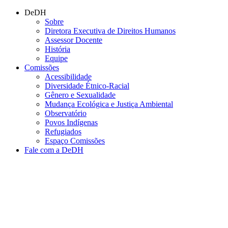
Conteúdo principal
Menu principal
Rodapé
DeDH
Sobre
Diretora Executiva de Direitos Humanos
Assessor Docente
História
Equipe
Comissões
Acessibilidade
Diversidade Étnico-Racial
Gênero e Sexualidade
Mudança Ecológica e Justiça Ambiental
Observatório
Povos Indígenas
Refugiados
Espaço Comissões
Fale com a DeDH
Aumentar fonte