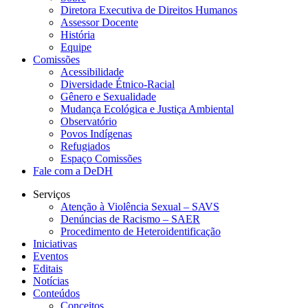
Diretora Executiva de Direitos Humanos
Assessor Docente
História
Equipe
Comissões
Acessibilidade
Diversidade Étnico-Racial
Gênero e Sexualidade
Mudança Ecológica e Justiça Ambiental
Observatório
Povos Indígenas
Refugiados
Espaço Comissões
Fale com a DeDH
Serviços
Atenção à Violência Sexual – SAVS
Denúncias de Racismo – SAER
Procedimento de Heteroidentificação
Iniciativas
Eventos
Editais
Notícias
Conteúdos
Conceitos