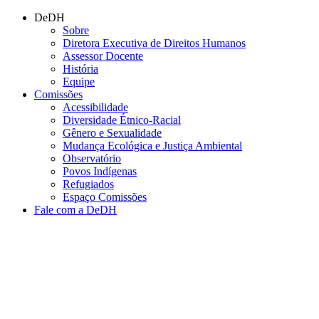
Conteúdo principal
Menu principal
Rodapé
DeDH
Sobre
Diretora Executiva de Direitos Humanos
Assessor Docente
História
Equipe
Comissões
Acessibilidade
Diversidade Étnico-Racial
Gênero e Sexualidade
Mudança Ecológica e Justiça Ambiental
Observatório
Povos Indígenas
Refugiados
Espaço Comissões
Fale com a DeDH
Aumentar fonte