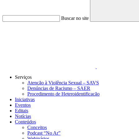
Buscar no site
Link para o Faceboo
Serviços
Atenção à Violência Sexual – SAVS
Denúncias de Racismo – SAER
Procedimento de Heteroidentificação
Iniciativas
Eventos
Editais
Notícias
Conteúdos
Conceitos
Podcast “No Ar”
Webinários