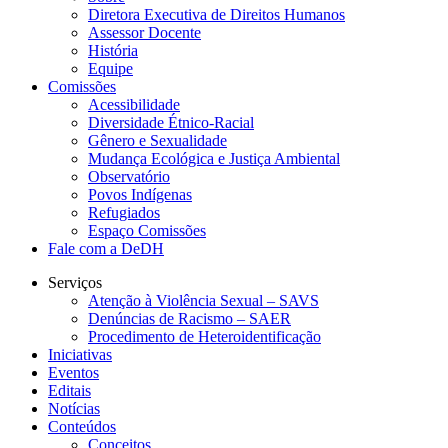
Diretora Executiva de Direitos Humanos
Assessor Docente
História
Equipe
Comissões
Acessibilidade
Diversidade Étnico-Racial
Gênero e Sexualidade
Mudança Ecológica e Justiça Ambiental
Observatório
Povos Indígenas
Refugiados
Espaço Comissões
Fale com a DeDH
Serviços
Atenção à Violência Sexual – SAVS
Denúncias de Racismo – SAER
Procedimento de Heteroidentificação
Iniciativas
Eventos
Editais
Notícias
Conteúdos
Conceitos