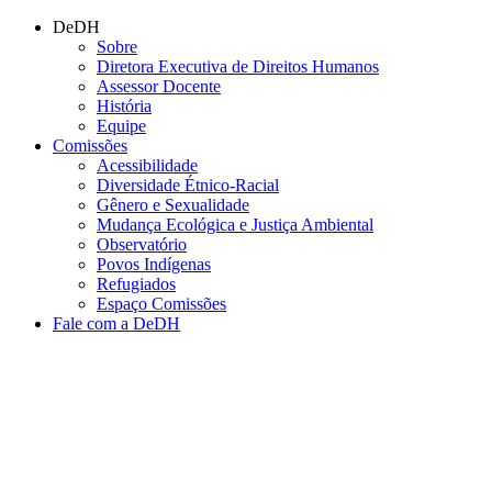
Conteúdo principal
Menu principal
Rodapé
DeDH
Sobre
Diretora Executiva de Direitos Humanos
Assessor Docente
História
Equipe
Comissões
Acessibilidade
Diversidade Étnico-Racial
Gênero e Sexualidade
Mudança Ecológica e Justiça Ambiental
Observatório
Povos Indígenas
Refugiados
Espaço Comissões
Fale com a DeDH
Aumentar fonte