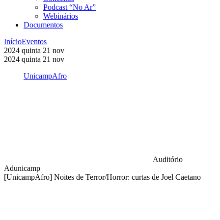
Podcast “No Ar”
Webinários
Documentos
Início
Eventos
2024
quinta
21
nov
2024
quinta
21
nov
UnicampAfro
Auditório
Adunicamp
[UnicampAfro] Noites de Terror/Horror: curtas de Joel Caetano
Compartilhar na agen