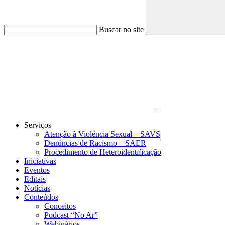
Buscar no site
Link para o Faceboo
Serviços
Atenção à Violência Sexual – SAVS
Denúncias de Racismo – SAER
Procedimento de Heteroidentificação
Iniciativas
Eventos
Editais
Notícias
Conteúdos
Conceitos
Podcast “No Ar”
Webinários