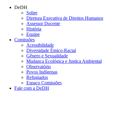
Conteúdo principal
Menu principal
Rodapé
DeDH
Sobre
Diretora Executiva de Direitos Humanos
Assessor Docente
História
Equipe
Comissões
Acessibilidade
Diversidade Étnico-Racial
Gênero e Sexualidade
Mudança Ecológica e Justiça Ambiental
Observatório
Povos Indígenas
Refugiados
Espaço Comissões
Fale com a DeDH
Aumentar fonte