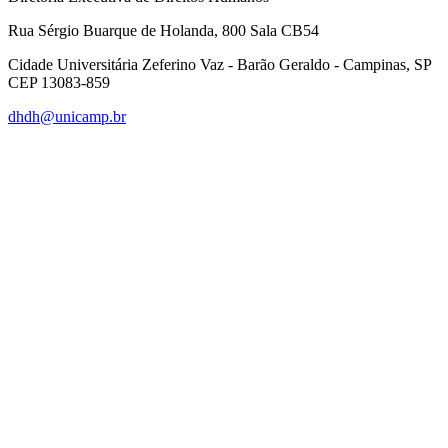
Rua Sérgio Buarque de Holanda, 800 Sala CB54
Cidade Universitária Zeferino Vaz - Barão Geraldo - Campinas, SP
CEP 13083-859
dhdh@unicamp.br
Link para o Facebook
Link para o Linkedin
Link para o Instagram