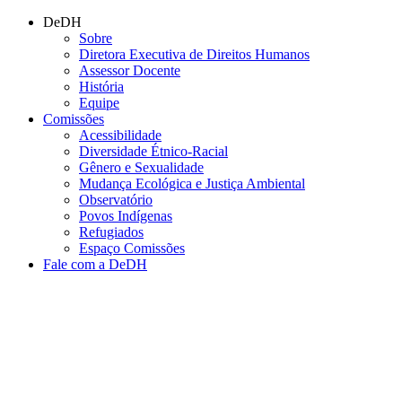
Conteúdo principal
Menu principal
Rodapé
DeDH
Sobre
Diretora Executiva de Direitos Humanos
Assessor Docente
História
Equipe
Comissões
Acessibilidade
Diversidade Étnico-Racial
Gênero e Sexualidade
Mudança Ecológica e Justiça Ambiental
Observatório
Povos Indígenas
Refugiados
Espaço Comissões
Fale com a DeDH
Aumentar fonte