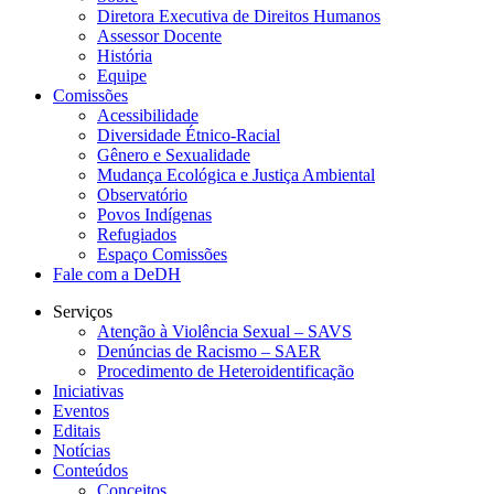
Diretora Executiva de Direitos Humanos
Assessor Docente
História
Equipe
Comissões
Acessibilidade
Diversidade Étnico-Racial
Gênero e Sexualidade
Mudança Ecológica e Justiça Ambiental
Observatório
Povos Indígenas
Refugiados
Espaço Comissões
Fale com a DeDH
Serviços
Atenção à Violência Sexual – SAVS
Denúncias de Racismo – SAER
Procedimento de Heteroidentificação
Iniciativas
Eventos
Editais
Notícias
Conteúdos
Conceitos