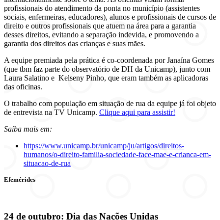
profissionais do atendimento da ponta no município (assistentes
sociais, enfermeiras, educadores), alunos e profissionais de cursos de
direito e outros profissionais que atuem na área para a garantia
desses direitos, evitando a separação indevida, e promovendo a
garantia dos direitos das crianças e suas mães.
A equipe premiada pela prática é co-coordenada por Janaína Gomes
(que tbm faz parte do observatório de DH da Unicamp), junto com
Laura Salatino e Kelseny Pinho, que eram também as aplicadoras
das oficinas.
O trabalho com população em situação de rua da equipe já foi objeto
de entrevista na TV Unicamp.
Clique aqui para assistir!
Saiba mais em:
https://www.unicamp.br/unicamp/ju/artigos/direitos-
humanos/o-direito-familia-sociedade-face-mae-e-crianca-em-
situacao-de-rua
Efemérides
24 de outubro: Dia das Nações Unidas