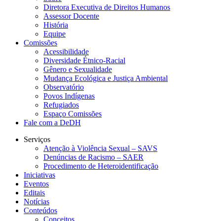
Diretora Executiva de Direitos Humanos
Assessor Docente
História
Equipe
Comissões
Acessibilidade
Diversidade Étnico-Racial
Gênero e Sexualidade
Mudança Ecológica e Justiça Ambiental
Observatório
Povos Indígenas
Refugiados
Espaço Comissões
Fale com a DeDH
Serviços
Atenção à Violência Sexual – SAVS
Denúncias de Racismo – SAER
Procedimento de Heteroidentificação
Iniciativas
Eventos
Editais
Notícias
Conteúdos
Conceitos