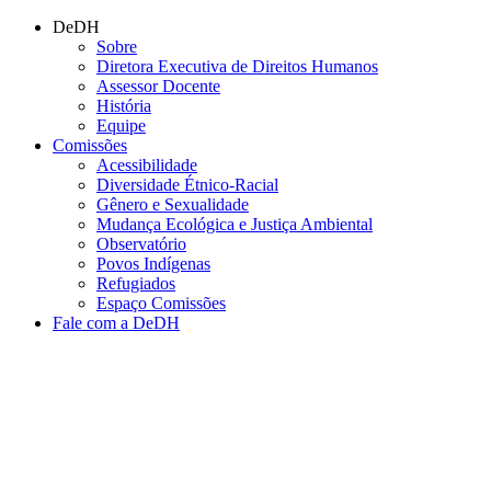
Conteúdo principal
Menu principal
Rodapé
DeDH
Sobre
Diretora Executiva de Direitos Humanos
Assessor Docente
História
Equipe
Comissões
Acessibilidade
Diversidade Étnico-Racial
Gênero e Sexualidade
Mudança Ecológica e Justiça Ambiental
Observatório
Povos Indígenas
Refugiados
Espaço Comissões
Fale com a DeDH
Aumentar fonte