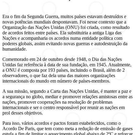
Era o fim da Segunda Guerra, muitos países estavam destruídos e
novas potências mundiais despontavam. Foi nesse contexto que a
Organização das Nações Unidas (ONU) foi criada, como resultado
de acordos feitos entre países. Ela substituiria a antiga Liga das
Nações e acompanharia os acordos numa entidade política com
poderes globais, assim evitando novas guerras e autodestruição da
humanidade.
Comemorado em 24 de outubro desde 1948, o Dia das Nações
Unidas faz referência à data de sua fundação, em 1945. Atualmente,
a ONU é composta por 193 países, incluindo o Brasil, além de 2
observadores, o que faz dela uma das maiores organizações
internacionais do mundo em número de países-membros.
A sua missão, segundo a Carta das Nações Unidas, é manter a paz e
a segurança no globo, mediar e promover relações amistosas entre as
nações, promover cooperações na resolução de problemas
internacionais e ser o centro responsável por reunir as nações em
prol desses objetivos.
Para isso, vários acordos e pactos foram estabelecidos, como o
Acordo De Paris, que tem como meta a redução de emissão de gases
estufa a fim de limitar o aquecimento global abaixo de 2ºC e reforçar